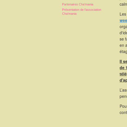
calm
Partenaires Cha'mania
Présentation de l'association
Les 
Cha'mania
wee
orga
d'id
se 
en 
étag
Il 
de 
tél
d'a
L’as
pen
Pou
cont