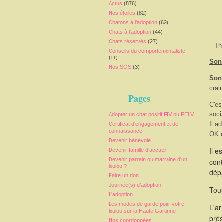
Actus
(876)
Nos étoiles
(82)
Chatons à l'adoption
(62)
Chats à l'adoption
(44)
Chats réservés
(27)
Th
Conseils du comportementaliste
(11)
Son 
Nos SOS
(3)
Son
crai
Pages
C'es
soci
Adopter un chat positif FIV ou FELV
Il a
Certificat d'engagement et de
connaissance
OK c
Devenir bénévole
Il e
Devenir famille d'accueil
Devenir parrain ou marraine d'un
cont
loulou ?
dépa
Faire un don
Journée(s) d'adoption
Tous
L'adoption
Les modes de garde pour votre
L'a
loulou sur la Haute Garonne !
pré
Nos coordonnées