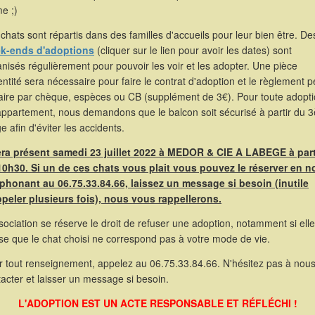
e ;)
chats sont répartis dans des familles d'accueils pour leur bien être. De
k-ends d'adoptions
(cliquer sur le lien pour avoir les dates) sont
nisés régulièrement pour pouvoir les voir et les adopter. Une pièce
entité sera nécessaire pour faire le contrat d'adoption et le règlement p
faire par chèque, espèces ou CB (supplément de 3€). Pour toute adopt
appartement, nous demandons que le balcon soit sécurisé à partir du 
e afin d'éviter les accidents.
sera présent samedi 23 juillet 2022 à MEDOR & CIE A LABEGE à part
10h30. Si un de ces chats vous plait vous pouvez le réserver en 
éphonant au 06.75.33.84.66, laissez un message si besoin (inutile
ppeler plusieurs fois), nous vous rappellerons.
sociation se réserve le droit de refuser une adoption, notamment si elle
se que le chat choisi ne correspond pas à votre mode de vie.
r tout renseignement, appelez au 06.75.33.84.66. N'hésitez pas à nou
acter et laisser un message si besoin.
L'ADOPTION EST UN ACTE RESPONSABLE ET RÉFLÉCHI !