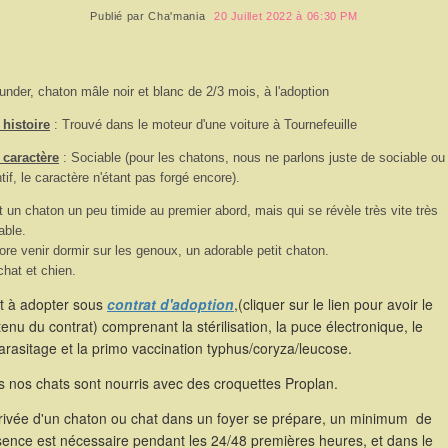
Publié par
Cha'mania
20 Juillet 2022 à 06:30 PM
under, chaton mâle noir et blanc de 2/3 mois, à l'adoption
histoire
: Trouvé dans le moteur d'une voiture à Tournefeuille
 caractère
: Sociable (pour les chatons, nous ne parlons juste de sociable ou
ntif, le caractère n'étant pas forgé encore).
t un chaton un peu timide au premier abord, mais qui se révèle très vite très
able.
dore venir dormir sur les genoux, un adorable petit chaton.
hat et chien.
st à adopter sous
contrat d'adoption
,(cliquer sur le lien pour avoir le
enu du contrat) comprenant la stérilisation, la puce électronique, le
rasitage et la primo vaccination typhus/coryza/leucose.
 nos chats sont nourris avec des croquettes Proplan.
rrivée d'un chaton ou chat dans un foyer se prépare, un minimum de
sence est nécessaire pendant les 24/48 premières heures, et dans le