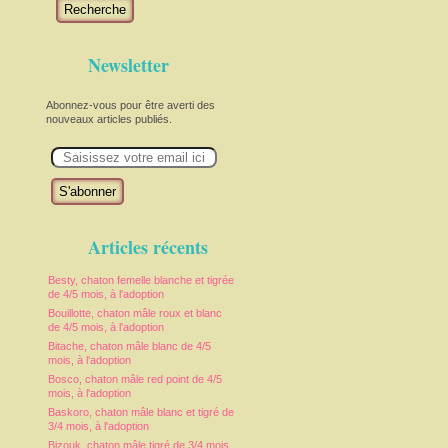
Recherche
Newsletter
Abonnez-vous pour être averti des
nouveaux articles publiés.
E
m
a
i
l
Articles récents
Besty, chaton femelle blanche et tigrée
de 4/5 mois, à l'adoption
Bouillotte, chaton mâle roux et blanc
de 4/5 mois, à l'adoption
Bitache, chaton mâle blanc de 4/5
mois, à l'adoption
Bosco, chaton mâle red point de 4/5
mois, à l'adoption
Baskoro, chaton mâle blanc et tigré de
3/4 mois, à l'adoption
Bizouk, chaton mâle tigré de 3/4 mois,