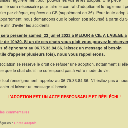
nisés régulièrement pour pouvoir les voir et les adopter. Une pièce
entité sera nécessaire pour faire le contrat d'adoption et le règlement p
faire par chèque, espèces ou CB (supplément de 3€). Pour toute adopt
appartement, nous demandons que le balcon soit sécurisé à partir du 
e afin d'éviter les accidents.
e sera présente samedi 23 juillet 2022 à MEDOR & CIE A LABEGE à
tir de 10h30. Si un de ces chats vous plait vous pouvez le réserve
s téléphonant au 06.75.33.84.66, laissez un message si besoin
utile d'appeler plusieurs fois), nous vous rappellerons.
sociation se réserve le droit de refuser une adoption, notamment si elle
se que le chat choisi ne correspond pas à votre mode de vie.
r tout renseignement, appelez au 06.75.33.84.66. N'hésitez pas à nou
acter et laisser un message si besoin.
L'ADOPTION EST UN ACTE RESPONSABLE ET RÉFLÉCHI !
 les commentaires
égories :
Chats adoptés
-
…