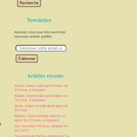
Recherche
Newsletter
Abonnez-vous pour être averti des
nouveaux articles publiés.
E
m
a
i
l
e
Articles récents
Boran, chaton mâle tigré et blanc de
2/3 mois, à l'adoption
Badan, chaton mâle gris et blanc de
2/3 mois, à l'adoption
Baely, chaton femelle tigrée grise de
2/3 mois
Belwen, chaton femelle blanche et
tigrée de 2/3 mois, à l'adoption
s
Des nouvelles d'Orlane, adoptée en
juin 2018 !
Une photo de Pacifia, rebaptisée Cali,