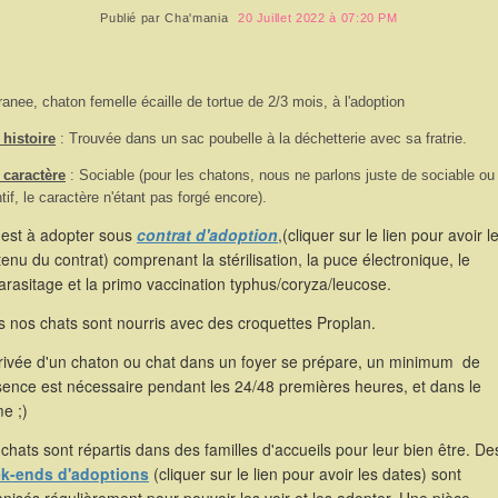
Publié par
Cha'mania
20 Juillet 2022 à 07:20 PM
ranee, chaton femelle écaille de tortue de 2/3 mois, à l'adoption
histoire
: Trouvée dans un sac poubelle à la déchetterie avec sa fratrie.
 caractère
: Sociable (pour les chatons, nous ne parlons juste de sociable ou
ntif, le caractère n'étant pas forgé encore).
 est à adopter sous
contrat d'adoption
,(cliquer sur le lien pour avoir l
enu du contrat) comprenant la stérilisation, la puce électronique, le
rasitage et la primo vaccination typhus/coryza/leucose.
 nos chats sont nourris avec des croquettes Proplan.
rrivée d'un chaton ou chat dans un foyer se prépare, un minimum de
sence est nécessaire pendant les 24/48 premières heures, et dans le
e ;)
chats sont répartis dans des familles d'accueils pour leur bien être. De
k-ends d'adoptions
(cliquer sur le lien pour avoir les dates) sont