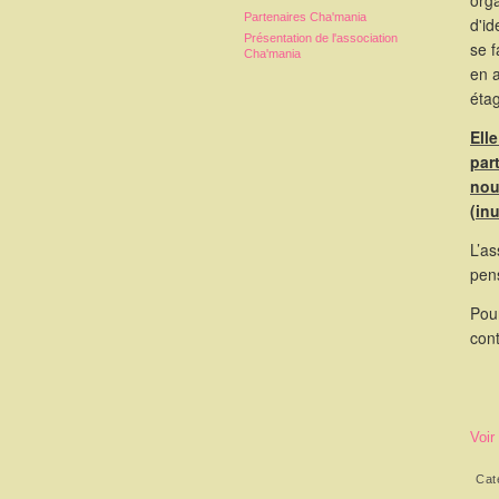
orga
Partenaires Cha'mania
d'id
Présentation de l'association
se 
Cha'mania
en 
étag
Ell
par
nou
(in
L’as
pen
Pou
cont
Voir
Cat