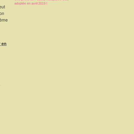
adoptée en avril 2019 !
eut
ion
3ème
r en
s