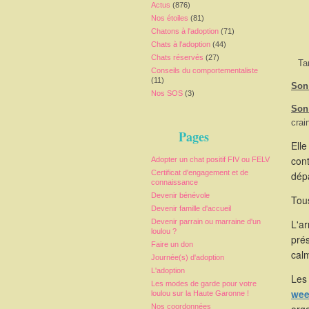
Actus
(876)
Nos étoiles
(81)
Chatons à l'adoption
(71)
Chats à l'adoption
(44)
Chats réservés
(27)
Ta
Conseils du comportementaliste
(11)
Son 
Nos SOS
(3)
Son
crai
Pages
Elle
cont
Adopter un chat positif FIV ou FELV
Certificat d'engagement et de
dépa
connaissance
Devenir bénévole
Tous
Devenir famille d'accueil
Devenir parrain ou marraine d'un
L'a
loulou ?
pré
Faire un don
calm
Journée(s) d'adoption
L'adoption
Les 
Les modes de garde pour votre
wee
loulou sur la Haute Garonne !
Nos coordonnées