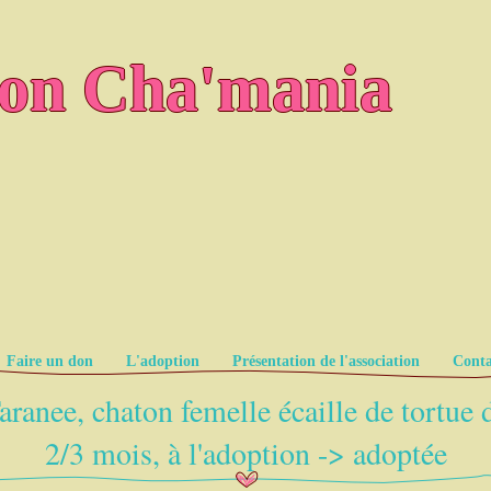
ion Cha'mania
Faire un don
L'adoption
Présentation de l'association
Conta
aranee, chaton femelle écaille de tortue 
2/3 mois, à l'adoption -> adoptée