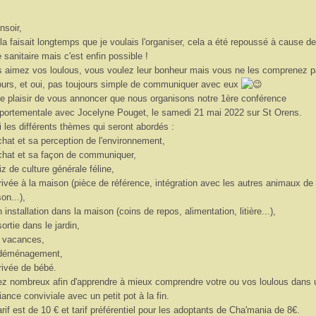
nsoir,
la faisait longtemps que je voulais l'organiser, cela a été repoussé à cause de
e sanitaire mais c'est enfin possible !
 aimez vos loulous, vous voulez leur bonheur mais vous ne les comprenez 
ours, et oui, pas toujours simple de communiquer avec eux
 le plaisir de vous annoncer que nous organisons notre 1ère conférence
ortementale avec Jocelyne Pouget, le samedi 21 mai 2022 sur St Orens.
i les différents thèmes qui seront abordés :
 chat et sa perception de l'environnement,
 chat et sa façon de communiquer,
iz de culture générale féline,
arrivée à la maison (pièce de référence, intégration avec les autres animaux de 
on...),
n installation dans la maison (coins de repos, alimentation, litière...),
sortie dans le jardin,
s vacances,
 déménagement,
arrivée de bébé.
z nombreux afin d'apprendre à mieux comprendre votre ou vos loulous dans 
ance conviviale avec un petit pot à la fin.
arif est de 10 € et tarif préférentiel pour les adoptants de Cha'mania de 8€.