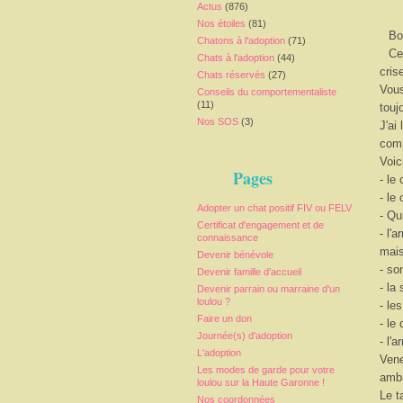
Actus
(876)
Nos étoiles
(81)
Bo
Chatons à l'adoption
(71)
Ce
Chats à l'adoption
(44)
cris
Chats réservés
(27)
Vous
Conseils du comportementaliste
(11)
touj
Nos SOS
(3)
J'ai
comp
Voic
Pages
- le
- le
Adopter un chat positif FIV ou FELV
- Qu
Certificat d'engagement et de
- l'
connaissance
mais
Devenir bénévole
- so
Devenir famille d'accueil
- la 
Devenir parrain ou marraine d'un
loulou ?
- le
Faire un don
- le
Journée(s) d'adoption
- l'
L'adoption
Vene
Les modes de garde pour votre
ambi
loulou sur la Haute Garonne !
Le t
Nos coordonnées