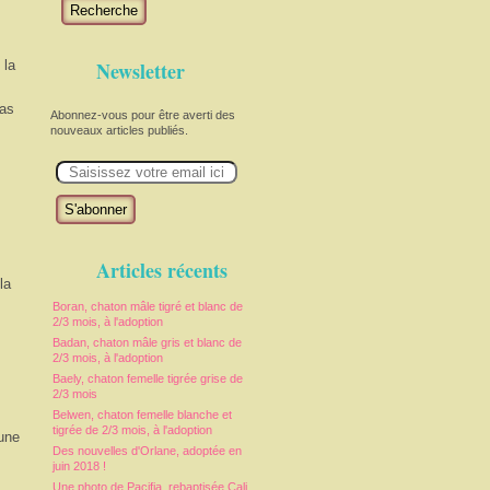
Recherche
 la
Newsletter
pas
Abonnez-vous pour être averti des
nouveaux articles publiés.
E
m
a
i
l
Articles récents
la
Boran, chaton mâle tigré et blanc de
2/3 mois, à l'adoption
Badan, chaton mâle gris et blanc de
2/3 mois, à l'adoption
Baely, chaton femelle tigrée grise de
2/3 mois
Belwen, chaton femelle blanche et
tigrée de 2/3 mois, à l'adoption
une
Des nouvelles d'Orlane, adoptée en
juin 2018 !
Une photo de Pacifia, rebaptisée Cali,