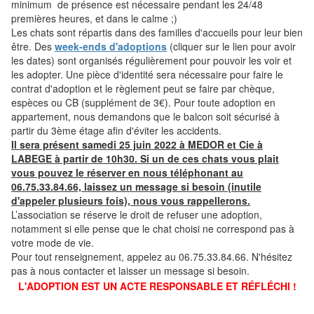
minimum de présence est nécessaire pendant les 24/48
premières heures, et dans le calme ;)
Les chats sont répartis dans des familles d'accueils pour leur bien
être. Des
week-ends d'adoptions
(cliquer sur le lien pour avoir
les dates) sont organisés régulièrement pour pouvoir les voir et
les adopter. Une pièce d'identité sera nécessaire pour faire le
contrat d'adoption et le règlement peut se faire par chèque,
espèces ou CB (supplément de 3€). Pour toute adoption en
appartement, nous demandons que le balcon soit sécurisé à
partir du 3ème étage afin d'éviter les accidents.
Il sera présent samedi 25 juin 2022 à MEDOR et Cie à
LABEGE à partir de 10h30. Si un de ces chats vous plait
vous pouvez le réserver en nous téléphonant au
06.75.33.84.66, laissez un message si besoin (inutile
d'appeler plusieurs fois), nous vous rappellerons.
L’association se réserve le droit de refuser une adoption,
notamment si elle pense que le chat choisi ne correspond pas à
votre mode de vie.
Pour tout renseignement, appelez au 06.75.33.84.66. N'hésitez
pas à nous contacter et laisser un message si besoin.
L'ADOPTION EST UN ACTE RESPONSABLE ET RÉFLÉCHI !