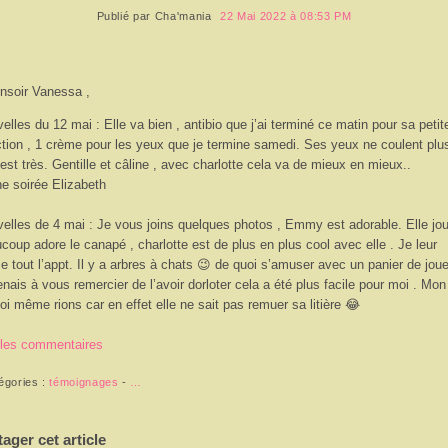
Publié par
Cha'mania
22 Mai 2022 à 08:53 PM
nsoir Vanessa ,
elles du 12 mai : Elle va bien , antibio que j’ai terminé ce matin pour sa petit
ction , 1 crème pour les yeux que je termine samedi. Ses yeux ne coulent plus
 est très. Gentille et câline , avec charlotte cela va de mieux en mieux..
e soirée Elizabeth
elles de 4 mai : Je vous joins quelques photos , Emmy est adorable. Elle jo
coup adore le canapé , charlotte est de plus en plus cool avec elle . Je leur
se tout l’appt. Il y a arbres à chats 😉 de quoi s’amuser avec un panier de joue
enais à vous remercier de l’avoir dorloter cela a été plus facile pour moi . Mon 
oi même rions car en effet elle ne sait pas remuer sa litière 😂
 les commentaires
égories :
témoignages
-
…
tager cet article