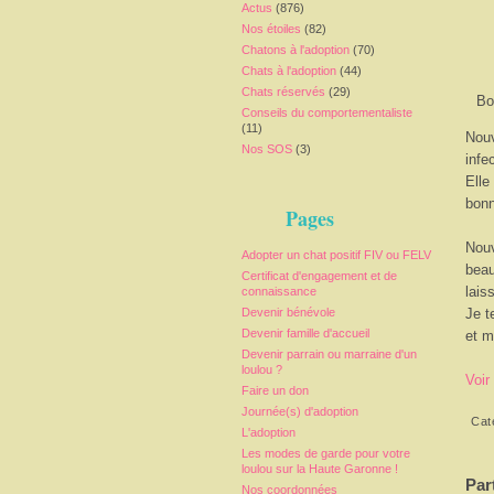
Actus
(876)
Nos étoiles
(82)
Chatons à l'adoption
(70)
Chats à l'adoption
(44)
Chats réservés
(29)
Bo
Conseils du comportementaliste
(11)
Nouv
Nos SOS
(3)
infe
Elle
bonn
Pages
Nouv
Adopter un chat positif FIV ou FELV
beau
Certificat d'engagement et de
lais
connaissance
Devenir bénévole
Je t
Devenir famille d'accueil
et m
Devenir parrain ou marraine d'un
loulou ?
Voir
Faire un don
Journée(s) d'adoption
Cat
L'adoption
Les modes de garde pour votre
loulou sur la Haute Garonne !
Par
Nos coordonnées