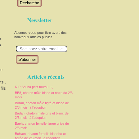
Recherche
Newsletter
Abonnez-vous pour être averti des
nouveaux articles publiés.
e
 .
E
m
a
i
l
ue
Articles récents
ts .
RIP Bouba petit toutou :-(
fils
BB8, chaton mâle blanc et noire de 2/3
mois
Boran, chaton mâle tigré et blanc de
2/3 mois, à l'adoption
Badan, chaton mâle gris et blanc de
2/3 mois, à l'adoption
Baely, chaton femelle tigrée grise de
2/3 mois
Belwen, chaton femelle blanche et
tigrée de 2/3 mois, à l'adoption