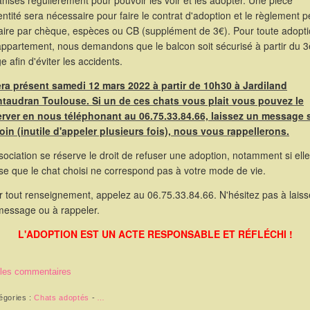
nisés régulièrement pour pouvoir les voir et les adopter. Une pièce
entité sera nécessaire pour faire le contrat d'adoption et le règlement p
faire par chèque, espèces ou CB (supplément de 3€). Pour toute adopt
appartement, nous demandons que le balcon soit sécurisé à partir du 
e afin d'éviter les accidents.
sera présent samedi 12 mars 2022 à partir de 10h30 à Jardiland
taudran Toulouse. Si un de ces chats vous plait vous pouvez le
erver en nous téléphonant au 06.75.33.84.66, laissez un message 
oin (inutile d'appeler plusieurs fois), nous vous rappellerons.
sociation se réserve le droit de refuser une adoption, notamment si elle
se que le chat choisi ne correspond pas à votre mode de vie.
 tout renseignement, appelez au 06.75.33.84.66. N'hésitez pas à laiss
message ou à rappeler.
L'ADOPTION EST UN ACTE RESPONSABLE ET RÉFLÉCHI !
 les commentaires
égories :
Chats adoptés
-
…