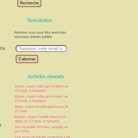
Recherche
Newsletter
Abonnez-vous pour être averti des
nouveaux articles publiés.
E
Ok
m
a
i
l
Articles récents
Boran, chaton mâle tigré et blanc de
2/3 mois, à l'adoption
Badan, chaton mâle gris et blanc de
2/3 mois, à l'adoption
Baely, chaton femelle tigrée grise de
2/3 mois
Belwen, chaton femelle blanche et
tigrée de 2/3 mois, à l'adoption
s
Des nouvelles d'Orlane, adoptée en
juin 2018 !
Une photo de Pacifia, rebaptisée Cali,