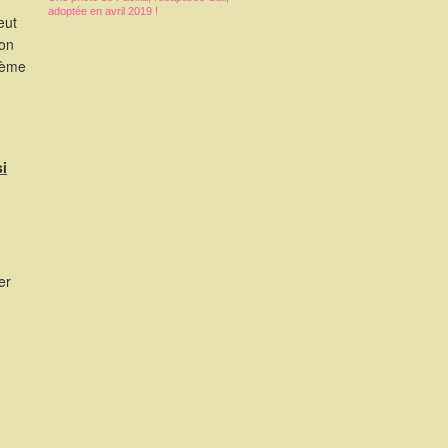
adoptée en avril 2019 !
eut
ion
3ème
si
er