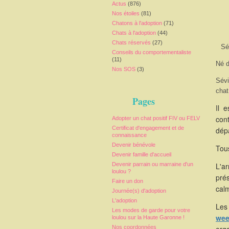
Actus
(876)
Nos étoiles
(81)
Chatons à l'adoption
(71)
Chats à l'adoption
(44)
Chats réservés
(27)
Sé
Conseils du comportementaliste
(11)
Né d
Nos SOS
(3)
Sévi
chat
Pages
Il 
cont
Adopter un chat positif FIV ou FELV
Certificat d'engagement et de
dépa
connaissance
Devenir bénévole
Tous
Devenir famille d'accueil
Devenir parrain ou marraine d'un
L'a
loulou ?
pré
Faire un don
calm
Journée(s) d'adoption
L'adoption
Les 
Les modes de garde pour votre
wee
loulou sur la Haute Garonne !
Nos coordonnées