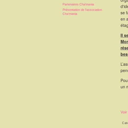
orga
Partenaires Cha'mania
d'id
Présentation de l'association
se 
Cha'mania
en 
étag
Il 
Mon
rés
bes
L’as
pen
Pour
un 
Voir
Cat