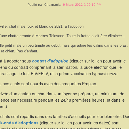
Publié par
Cha'mania
9 Mars 2022 à 09:10 PM
ville, chat mâle roux et blanc de 2021, à l'adoption
'une chatte errante à Martres Tolosane. Toute la fratrie allait être éliminée...
lle petit mâle un peu timide au début mais qui adore les câlins dans les bras.
 et chien.
Pas d'enfant.
est à adopter sous
contrat d'adoption
,(cliquer sur le lien pour avoir le
enu du contrat) comprenant la stérilisation, la puce électronique, le
rasitage, le test FIV/FELV, et la primo vaccination typhus/coryza.
 nos chats sont nourris avec des croquettes Proplan.
rrivée d'un chaton ou chat dans un foyer se prépare, un minimum de
sence est nécessaire pendant les 24/48 premières heures, et dans le
e ;)
chats sont répartis dans des familles d'accueils pour leur bien être. De
k-ends d'adoptions
(cliquer sur le lien pour avoir les dates) sont