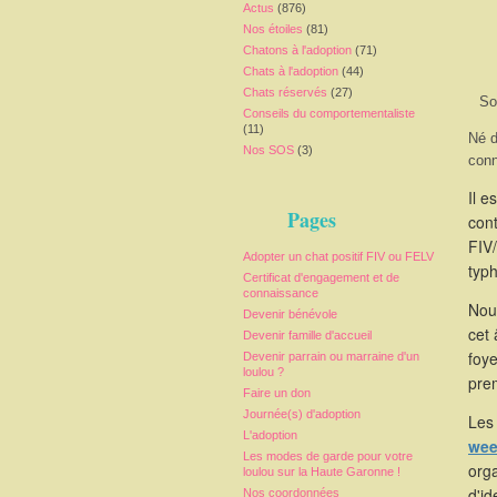
Actus
(876)
Nos étoiles
(81)
Chatons à l'adoption
(71)
Chats à l'adoption
(44)
Chats réservés
(27)
So
Conseils du comportementaliste
(11)
Né d
Nos SOS
(3)
conn
Il e
Pages
cont
FIV/
Adopter un chat positif FIV ou FELV
typ
Certificat d'engagement et de
connaissance
Nous
Devenir bénévole
cet 
Devenir famille d'accueil
foy
Devenir parrain ou marraine d'un
loulou ?
prem
Faire un don
Journée(s) d'adoption
Les 
L'adoption
wee
Les modes de garde pour votre
orga
loulou sur la Haute Garonne !
d'id
Nos coordonnées