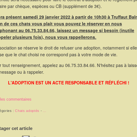
faire par chèque, espèces ou CB (supplément de 3€).
sera présent samedi 29 janvier 2022 à partir de 10h30 à Truffaut Bal
un de ces chats vous plait vous pouvez le réserver en nous
éphonant au 06.75.33.84.66, laissez un message si besoin (inutile
ppeler plusieurs fois), nous vous rappellerons.
sociation se réserve le droit de refuser une adoption, notamment si elle
se que le chat choisi ne correspond pas à votre mode de vie.
 tout renseignement, appelez au 06.75.33.84.66. N'hésitez pas à laiss
message ou à rappeler.
L'ADOPTION EST UN ACTE RESPONSABLE ET RÉFLÉCHI !
 les commentaires
égories :
Chats adoptés
-
…
tager cet article