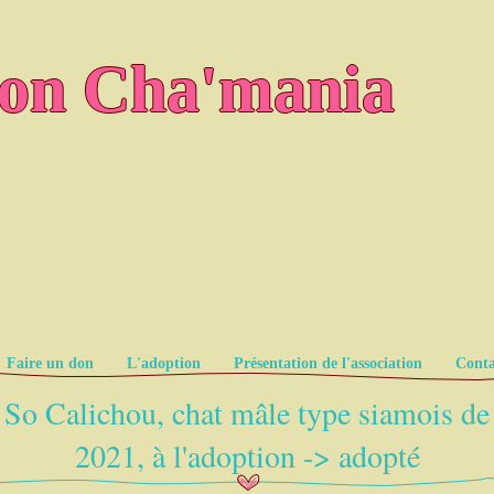
ion Cha'mania
Faire un don
L'adoption
Présentation de l'association
Conta
So Calichou, chat mâle type siamois de
2021, à l'adoption -> adopté