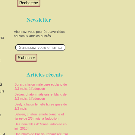
Recherche
Newsletter
Abonnez-vous pour être averti des
nouveaux articles publiés.
 ne
E
m
a
i
t
l
Articles récents
 à
Boran, chaton mâle tigré et blanc de
2/3 mois, à l'adoption
 un
Badan, chaton mâle gris et blanc de
2/3 mois, à l'adoption
Baely, chaton femelle tigrée grise de
2/3 mois
s
Belwen, chaton femelle blanche et
tigrée de 2/3 mois, à l'adoption
Des nouvelles d'Orlane, adoptée en
juin 2018 !
eut
Une photo de Pacifia, rebaptisée Cali,