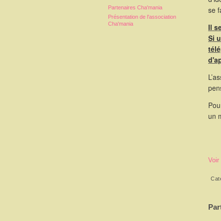
Partenaires Cha'mania
se 
Présentation de l'association
Cha'mania
Il 
Si 
tél
d'a
L’as
pen
Pour
un 
Voir
Cat
Par