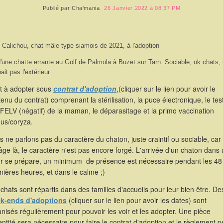
Publié par
Cha'mania
26 Janvier 2022 à 08:37 PM
 Calichou, chat mâle type siamois de 2021, à l'adoption
'une chatte errante au Golf de Palmola à Buzet sur Tarn. Sociable, ok chats,
ait pas l'extérieur.
st à adopter sous
contrat d'adoption
,(cliquer sur le lien pour avoir le
enu du contrat) comprenant la stérilisation, la puce électronique, le tes
FELV (négatif) de la maman, le déparasitage et la primo vaccination
hus/coryza.
 ne parlons pas du caractère du chaton, juste craintif ou sociable, car
âge là, le caractère n'est pas encore forgé. L'arrivée d'un chaton dans
er se prépare, un minimum de présence est nécessaire pendant les 48
ières heures, et dans le calme ;)
chats sont répartis dans des familles d'accueils pour leur bien être. De
k-ends d'adoptions
(cliquer sur le lien pour avoir les dates) sont
nisés régulièrement pour pouvoir les voir et les adopter. Une pièce
entité sera nécessaire pour faire le contrat d'adoption et le règlement p