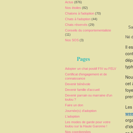
Actus
(876)
Nos étoiles
(82)
Chatons à l'adoption
(70)
Chats à l'adoption
(44)
Chats réservés
(29)
Sa
Conseils du comportementaliste
(11)
Né d
Nos SOS
(3)
Il e
cont
Pages
dépa
typ
Adopter un chat positif FIV ou FELV
Certificat d'engagement et de
Nous
connaissance
cet 
Devenir bénévole
foy
Devenir famille d'accueil
Devenir parrain ou marraine d'un
prem
loulou ?
Faire un don
Les 
Journée(s) d'adoption
wee
L'adoption
orga
Les modes de garde pour votre
d'id
loulou sur la Haute Garonne !
Nos coordonnées