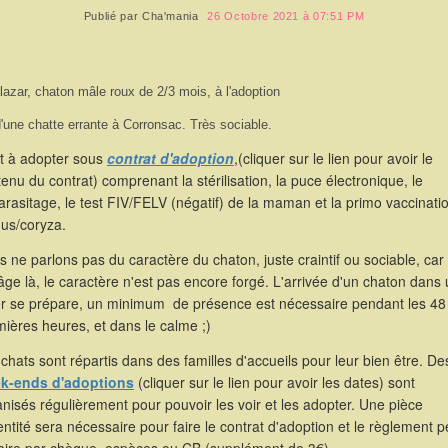
Publié par
Cha'mania
26 Octobre 2021 à 07:51 PM
lazar, chaton mâle roux de 2/3 mois, à l'adoption
'une chatte errante à Corronsac. Très sociable.
st à adopter sous
contrat d'adoption
,(cliquer sur le lien pour avoir le
enu du contrat) comprenant la stérilisation, la puce électronique, le
rasitage, le test FIV/FELV (négatif) de la maman et la primo vaccinati
hus/coryza.
 ne parlons pas du caractère du chaton, juste craintif ou sociable, car
âge là, le caractère n'est pas encore forgé. L'arrivée d'un chaton dans
er se prépare, un minimum de présence est nécessaire pendant les 48
ières heures, et dans le calme ;)
chats sont répartis dans des familles d'accueils pour leur bien être. De
k-ends d'adoptions
(cliquer sur le lien pour avoir les dates) sont
nisés régulièrement pour pouvoir les voir et les adopter. Une pièce
entité sera nécessaire pour faire le contrat d'adoption et le règlement p