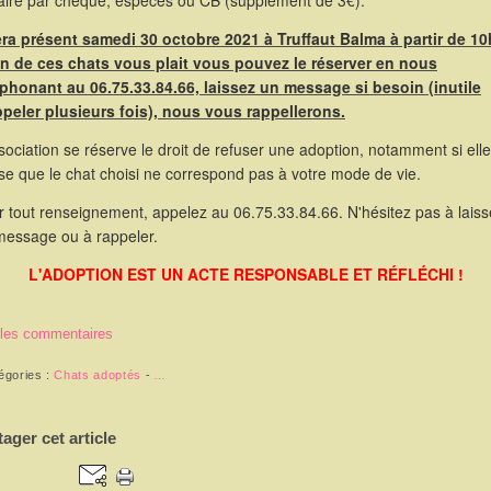
faire par chèque, espèces ou CB (supplément de 3€).
sera présent samedi 30 octobre 2021 à Truffaut Balma à partir de 10
un de ces chats vous plait vous pouvez le réserver en nous
éphonant au 06.75.33.84.66, laissez un message si besoin (inutile
ppeler plusieurs fois), nous vous rappellerons.
sociation se réserve le droit de refuser une adoption, notamment si elle
se que le chat choisi ne correspond pas à votre mode de vie.
 tout renseignement, appelez au 06.75.33.84.66. N'hésitez pas à laiss
message ou à rappeler.
L'ADOPTION EST UN ACTE RESPONSABLE ET RÉFLÉCHI !
 les commentaires
égories :
Chats adoptés
-
…
tager cet article