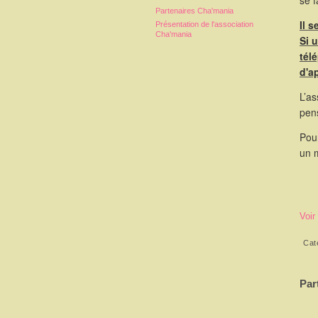
se 
Partenaires Cha'mania
Il 
Présentation de l'association
Cha'mania
Si 
tél
d'a
L’as
pen
Pour
un 
Voir
Cat
Par