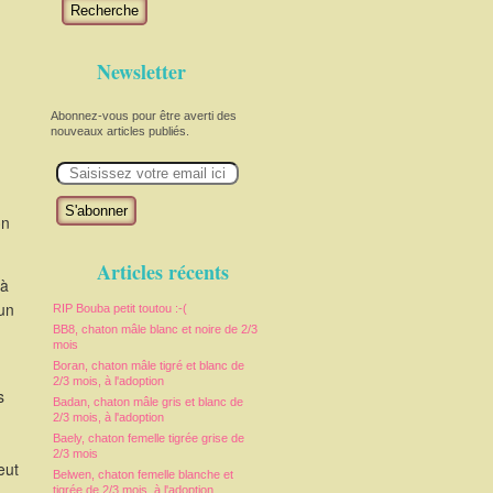
Recherche
Newsletter
Abonnez-vous pour être averti des
nouveaux articles publiés.
E
m
a
i
on
l
Articles récents
 à
 un
RIP Bouba petit toutou :-(
BB8, chaton mâle blanc et noire de 2/3
mois
Boran, chaton mâle tigré et blanc de
2/3 mois, à l'adoption
s
Badan, chaton mâle gris et blanc de
2/3 mois, à l'adoption
Baely, chaton femelle tigrée grise de
2/3 mois
eut
Belwen, chaton femelle blanche et
tigrée de 2/3 mois, à l'adoption