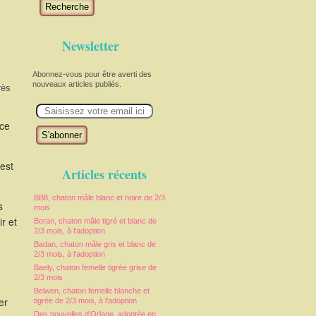
Recherche
Newsletter
Abonnez-vous pour être averti des
nouveaux articles publiés.
rès
E
m
a
uce
i
l
est
Articles récents
BB8, chaton mâle blanc et noire de 2/3
s
mois
r et
Boran, chaton mâle tigré et blanc de
2/3 mois, à l'adoption
Badan, chaton mâle gris et blanc de
2/3 mois, à l'adoption
Baely, chaton femelle tigrée grise de
2/3 mois
Belwen, chaton femelle blanche et
er
tigrée de 2/3 mois, à l'adoption
Des nouvelles d'Orlane, adoptée en