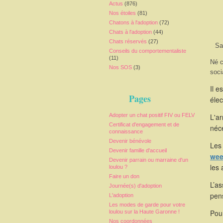
Actus
(876)
Nos étoiles
(81)
Chatons à l'adoption
(72)
Chats à l'adoption
(44)
Chats réservés
(27)
Sa
Conseils du comportementaliste
(11)
Né c
Nos SOS
(3)
soci
Il e
Pages
élec
Adopter un chat positif FIV ou FELV
L'a
Certificat d'engagement et de
néce
connaissance
Devenir bénévole
Les 
Devenir famille d'accueil
wee
Devenir parrain ou marraine d'un
les 
loulou ?
Faire un don
L’as
Journée(s) d'adoption
pen
L'adoption
Les modes de garde pour votre
Pour
loulou sur la Haute Garonne !
Nos coordonnées