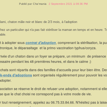
Publié par
Cha'mania
2 Septembre 2021 à 08:36 PM
lami, chaton mâle noir et blanc de 2/3 mois, à l'adoption
hez un particulier qui n'a pas fait stériliser la maman en temps et en heure. T
able.
st à adopter sous
contrat d'adoption
, comprenant la stérilisation, la p
tronique, le déparasitage et la primo vaccination typhus/coryza.
rrivée d'un chaton dans un foyer se prépare, un minimum de présence 
ssaire pendant les 48 premières heures, et dans le calme ;)
chats sont répartis dans des familles d'accueils pour leur bien être. De
k-ends d'adoptions
sont organisés régulièrement pour pouvoir les voi
adopter.
sociation se réserve le droit de refuser une adoption, notamment si elle
se que le chat choisi ne correspond pas à votre mode de vie.
 tout renseignement, appelez au 06.75.33.84.66. N'hésitez pas à laiss