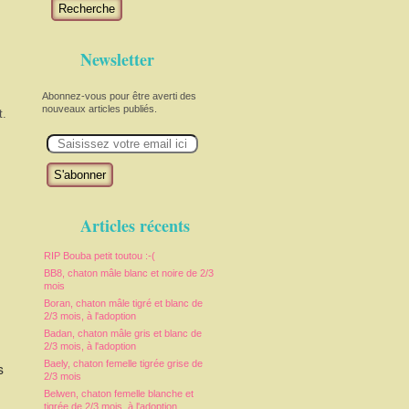
Recherche
Newsletter
Abonnez-vous pour être averti des
nouveaux articles publiés.
t.
E
m
a
i
l
Articles récents
RIP Bouba petit toutou :-(
BB8, chaton mâle blanc et noire de 2/3
mois
Boran, chaton mâle tigré et blanc de
2/3 mois, à l'adoption
Badan, chaton mâle gris et blanc de
2/3 mois, à l'adoption
Baely, chaton femelle tigrée grise de
s
2/3 mois
Belwen, chaton femelle blanche et
tigrée de 2/3 mois, à l'adoption