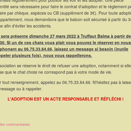
nisés régulièrement pour pouvoir les voir et les adopter. Une pièce
entité sera nécessaire pour faire le contrat d'adoption et le règlement p
faire par chèque, espèces ou CB (supplément de 3€). Pour toute adopt
appartement, nous demandons que le balcon soit sécurisé à partir du 
e afin d'éviter les accidents.
e sera présente dimanche 27 mars 2022 à Truffaut Balma à partir de
30. Si un de ces chats vous plait vous pouvez le réserver en nous
éphonant au 06.75.33.84.66, laissez un message si besoin (inutile
ppeler plusieurs fois), nous vous rappellerons.
sociation se réserve le droit de refuser une adoption, notamment si elle
se que le chat choisi ne correspond pas à votre mode de vie.
 tout renseignement, appelez au 06.75.33.84.66. N'hésitez pas à laiss
message ou à rappeler.
L'ADOPTION EST UN ACTE RESPONSABLE ET RÉFLÉCHI !
 les commentaires