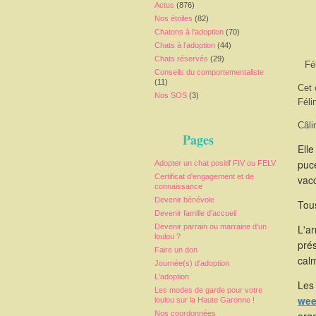
Actus
(876)
Nos étoiles
(82)
Chatons à l'adoption
(70)
Chats à l'adoption
(44)
Chats réservés
(29)
Fé
Conseils du comportementaliste
(11)
Cet 
Nos SOS
(3)
Féli
Câli
Pages
Elle
puce
Adopter un chat positif FIV ou FELV
Certificat d'engagement et de
vacc
connaissance
Devenir bénévole
Tous
Devenir famille d'accueil
Devenir parrain ou marraine d'un
L'a
loulou ?
pré
Faire un don
calm
Journée(s) d'adoption
L'adoption
Les 
Les modes de garde pour votre
wee
loulou sur la Haute Garonne !
Nos coordonnées