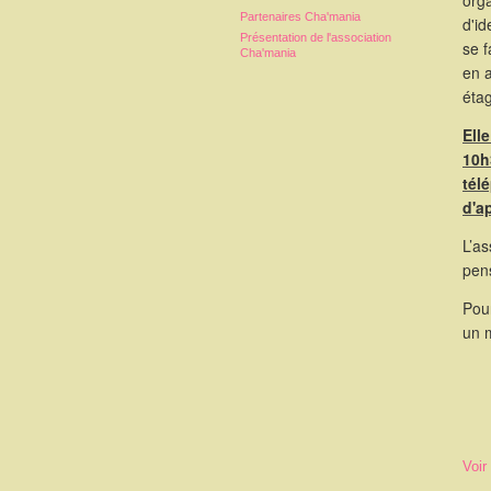
orga
Partenaires Cha'mania
d'id
Présentation de l'association
se 
Cha'mania
en 
étag
Ell
10h
tél
d'a
L’as
pen
Pour
un 
Voir