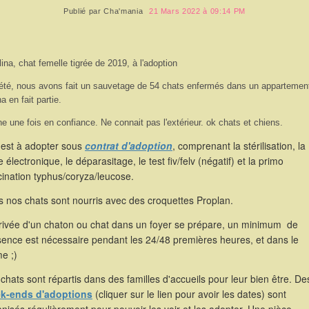
Publié par
Cha'mania
21 Mars 2022 à 09:14 PM
lina, chat femelle tigrée de 2019, à l'adoption
été, nous avons fait un sauvetage de 54 chats enfermés dans un appartemen
na en fait partie.
ne une fois en confiance. Ne connait pas l'extérieur. ok chats et chiens.
 est à adopter sous
contrat d'adoption
, comprenant la stérilisation, la
 électronique, le déparasitage, le test fiv/felv (négatif) et la primo
ination typhus/coryza/leucose.
 nos chats sont nourris avec des croquettes Proplan.
rrivée d'un chaton ou chat dans un foyer se prépare, un minimum de
sence est nécessaire pendant les 24/48 premières heures, et dans le
e ;)
chats sont répartis dans des familles d'accueils pour leur bien être. De
k-ends d'adoptions
(cliquer sur le lien pour avoir les dates) sont