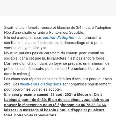
Swaili, chaton femelle rousse et blanche de 3/4 mois, à l'adoption
Née d'une chatte errante à Fontenilles. Sociable.
Elle est à adopter sous
contrat d'adoption
, comprenant la
stérilisation, la puce électronique, le déparasitage et la primo
vaccination typhus/coryza.
Nous ne parlons pas du caractère du chaton, juste craintif ou
sociable, car à cet âge là, le caractère n'est pas encore forgé.
L'arrivée d'un chaton dans un foyer se prépare, un minimum de
présence est nécessaire pendant les 48 premières heures, et
dans le calme ;)
Les chats sont répartis dans des familles d'accueils pour leur bien
être. Des
week-ends d'adoptions
sont organisés régulièrement
pour pouvoir les voir et les adopter.
Elle sera présente samedi 21 août 2021 à Médor et Cie à
Labège à partir de 9h30. Si un de ces chats vous plait vous
pouvez le réserver en nous téléphonant au 06.75.33.84.66,
laissez un message si besoin (inutile d'appeler plusieurs
fois), nous vous rappellerons.