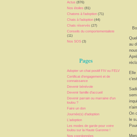
Actus
(876)
Nos étoiles
(81)
Chatons à l'adoption
(71)
Chats à l'adoption
(44)
Chats réservés
(27)
Bo
Conseils du comportementaliste
(11)
Quel
Nos SOS
(3)
au d
nous
Aprè
Pages
récl
Adopter un chat positif FIV ou FELV
Elle
Certificat d'engagement et de
c'es
connaissance
Devenir bénévole
Sadi
Devenir famille d'accueil
semb
Devenir parrain ou marraine d'un
inqu
loulou ?
n'ai
Faire un don
On c
Journée(s) d'adoption
le s
L'adoption
Pour
Les modes de garde pour votre
loulou sur la Haute Garonne !
Merc
Nos coordonnées