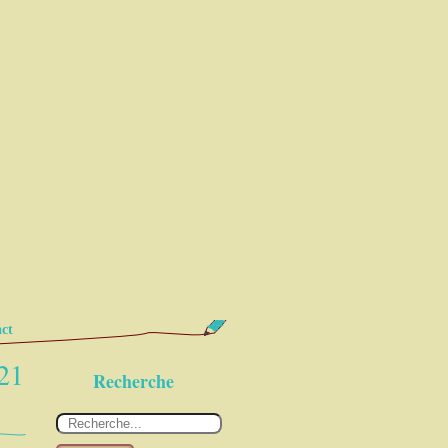
ct
021
Recherche