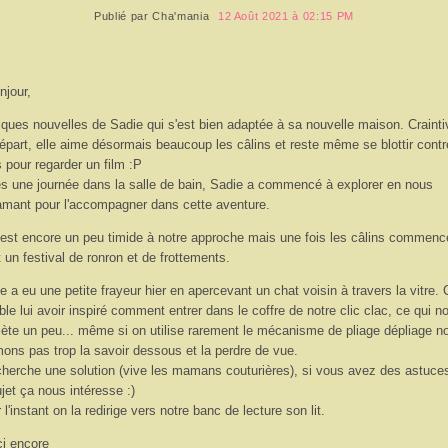
Publié par
Cha'mania
12 Août 2021 à 02:15 PM
njour,
ques nouvelles de Sadie qui s'est bien adaptée à sa nouvelle maison. Crainti
épart, elle aime désormais beaucoup les câlins et reste même se blottir contr
 pour regarder un film :P
s une journée dans la salle de bain, Sadie a commencé à explorer en nous
amant pour l'accompagner dans cette aventure.
 est encore un peu timide à notre approche mais une fois les câlins commenc
t un festival de ronron et de frottements.
e a eu une petite frayeur hier en apercevant un chat voisin à travers la vitre. 
le lui avoir inspiré comment entrer dans le coffre de notre clic clac, ce qui n
iète un peu... même si on utilise rarement le mécanisme de pliage dépliage n
mons pas trop la savoir dessous et la perdre de vue.
herche une solution (vive les mamans couturières), si vous avez des astuce
ujet ça nous intéresse :)
 l'instant on la redirige vers notre banc de lecture son lit.
i encore