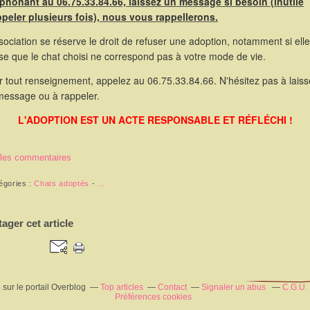
éphonant au 06.75.33.84.66, laissez un message si besoin (inutile
ppeler plusieurs fois), nous vous rappellerons.
sociation se réserve le droit de refuser une adoption, notamment si elle
se que le chat choisi ne correspond pas à votre mode de vie.
 tout renseignement, appelez au 06.75.33.84.66. N'hésitez pas à laiss
message ou à rappeler.
L'ADOPTION EST UN ACTE RESPONSABLE ET RÉFLÉCHI !
 les commentaires
égories :
Chats adoptés
-
…
tager cet article
m
sur le portail Overblog
Top articles
Contact
Signaler un abus
C.G.U.
Préférences cookies