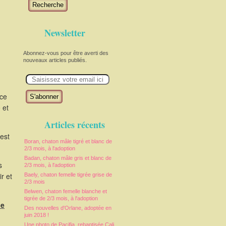
Recherche
Newsletter
Abonnez-vous pour être averti des
nouveaux articles publiés.
E
m
a
i
uce
l
 et
Articles récents
est
Boran, chaton mâle tigré et blanc de
2/3 mois, à l'adoption
Badan, chaton mâle gris et blanc de
s
2/3 mois, à l'adoption
r et
Baely, chaton femelle tigrée grise de
2/3 mois
Belwen, chaton femelle blanche et
tigrée de 2/3 mois, à l'adoption
de
Des nouvelles d'Orlane, adoptée en
juin 2018 !
Une photo de Pacifia, rebaptisée Cali,