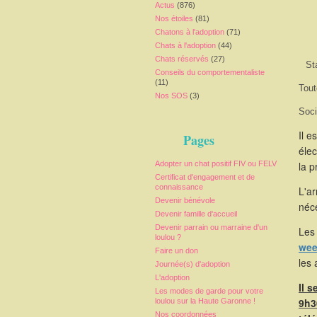
Actus
(876)
Nos étoiles
(81)
Chatons à l'adoption
(71)
Chats à l'adoption
(44)
Chats réservés
(27)
St
Conseils du comportementaliste
(11)
Tout
Nos SOS
(3)
Soci
Il e
Pages
élec
Adopter un chat positif FIV ou FELV
la p
Certificat d'engagement et de
connaissance
L'a
Devenir bénévole
néce
Devenir famille d'accueil
Devenir parrain ou marraine d'un
Les 
loulou ?
wee
Faire un don
les 
Journée(s) d'adoption
L'adoption
Il 
Les modes de garde pour votre
9h3
loulou sur la Haute Garonne !
Nos coordonnées