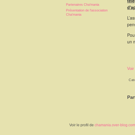
tél
Partenaires Cha'mania
d'a
Présentation de l'association
Cha'mania
L’as
pen
Pour
un 
Voir
Cat
Par
Voir le profil de
chamania.over-blog.co