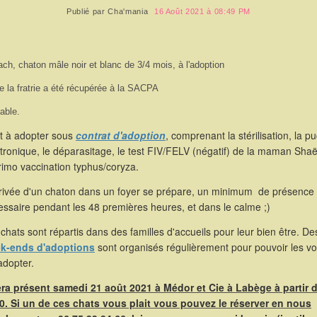
Publié par
Cha'mania
16 Août 2021 à 08:49 PM
ach, chaton mâle noir et blanc de 3/4 mois, à l'adoption
e la fratrie a été récupérée à la SACPA
able.
st à adopter sous
contrat d'adoption
, comprenant la stérilisation, la p
tronique, le déparasitage, le test FIV/FELV (négatif) de la maman Shaë
rimo vaccination typhus/coryza.
rrivée d'un chaton dans un foyer se prépare, un minimum de présence 
ssaire pendant les 48 premières heures, et dans le calme ;)
chats sont répartis dans des familles d'accueils pour leur bien être. De
k-ends d'adoptions
sont organisés régulièrement pour pouvoir les voi
adopter.
sera présent samedi 21 août 2021 à Médor et Cie à Labège à partir 
0. Si un de ces chats vous plait vous pouvez le réserver en nous