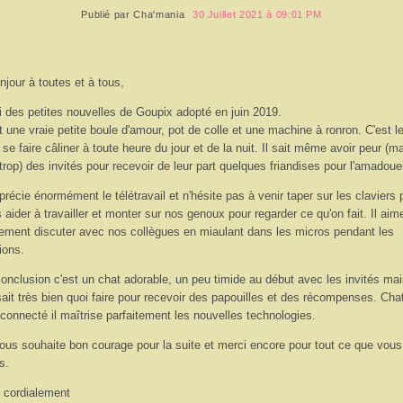
Publié par
Cha'mania
30 Juillet 2021 à 09:01 PM
njour à toutes et à tous,
i des petites nouvelles de Goupix adopté en juin 2019.
t une vraie petite boule d'amour, pot de colle et une machine à ronron. C'est l
 se faire câliner à toute heure du jour et de la nuit. Il sait même avoir peur (m
trop) des invités pour recevoir de leur part quelques friandises pour l'amadoue
pprécie énormément le télétravail et n'hésite pas à venir taper sur les claviers 
 aider à travailler et monter sur nos genoux pour regarder ce qu'on fait. Il aim
ement discuter avec nos collègues en miaulant dans les micros pendant les
ions.
onclusion c'est un chat adorable, un peu timide au début avec les invités ma
sait très bien quoi faire pour recevoir des papouilles et des récompenses. Cha
 connecté il maîtrise parfaitement les nouvelles technologies.
ous souhaite bon courage pour la suite et merci encore pour tout ce que vous
s.
 cordialement