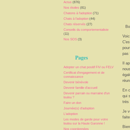
Actus
(876)
Nos étoiles
(81)
Chatons à l'adoption
(71)
Chats à l'adoption
(44)
Chats réservés
(27)
Bo
Conseils du comportementaliste
(11)
Voic
Nos SOS
(3)
C'es
pour
pas 
Pages
Il a
Adopter un chat positif FIV ou FELV
nous
Certificat d'engagement et de
égal
connaissance
réun
Devenir bénévole
Devenir famille d'accueil
En c
Devenir parrain ou marraine d'un
qui 
loulou ?
très
Faire un don
Journée(s) d'adoption
Je v
L'adoption
faite
Les modes de garde pour votre
loulou sur la Haute Garonne !
Bien
Nos coordonnées