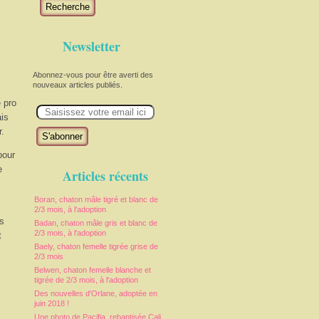
Recherche
Newsletter
Abonnez-vous pour être averti des
nouveaux articles publiés.
e pro
E
m
ais
a
r.
i
l
pour
e
Articles récents
Boran, chaton mâle tigré et blanc de
2/3 mois, à l'adoption
is
Badan, chaton mâle gris et blanc de
2/3 mois, à l'adoption
t
Baely, chaton femelle tigrée grise de
2/3 mois
Belwen, chaton femelle blanche et
tigrée de 2/3 mois, à l'adoption
Des nouvelles d'Orlane, adoptée en
juin 2018 !
Une photo de Pacifia, rebaptisée Cali,