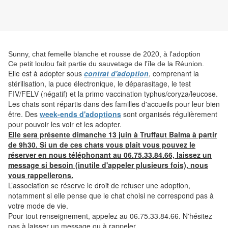
Sunny, chat femelle blanche et rousse de 2020, à l'adoption
Ce petit loulou fait partie du sauvetage de l'île de la Réunion.
Elle est à adopter sous
contrat d'adoption
, comprenant la
stérilisation, la puce électronique, le déparasitage, le test
FIV/FELV (négatif) et la primo vaccination typhus/coryza/leucose.
Les chats sont répartis dans des familles d'accueils pour leur bien
être. Des
week-ends d'adoptions
sont organisés régulièrement
pour pouvoir les voir et les adopter.
Elle sera présente dimanche 13 juin à Truffaut Balma à partir
de 9h30. Si un de ces chats vous plait vous pouvez le
réserver en nous téléphonant au 06.75.33.84.66, laissez un
message si besoin (inutile d'appeler plusieurs fois), nous
vous rappellerons.
L’association se réserve le droit de refuser une adoption,
notamment si elle pense que le chat choisi ne correspond pas à
votre mode de vie.
Pour tout renseignement, appelez au 06.75.33.84.66. N'hésitez
pas à laisser un message ou à rappeler.