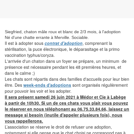
Siegfried, chaton mâle roux et blanc de 2/3 mois, à l'adoption
Né d'une chatte errante à Merville. Sociable.
Il est à adopter sous
contrat d'adoption
, comprenant la
stérilisation, la puce électronique, le déparasitage et la primo
vaccination typhus/coryza.
L'arrivée d'un chaton dans un foyer se prépare, un minimum de
présence est nécessaire pendant les 48 premières heures, et
dans le calme ;)
Les chats sont répartis dans des familles d'accueils pour leur bien
être. Des
week-ends d'adoptions
sont organisés régulièrement
pour pouvoir les voir et les adopter.
Il sera présent samedi 26 juin 2021 à Médor et Cie à Labège
à partir de 10h30. Si un de ces chats vous plait vous pouvez
le réserver en nous téléphonant au 06.75.33.84.66, laissez un
message si besoin (inutile d'appeler plusieurs fois), nous
vous rappellerons.
L’association se réserve le droit de refuser une adoption,
notamment si elle pense que le chat choisi ne correspond pas à