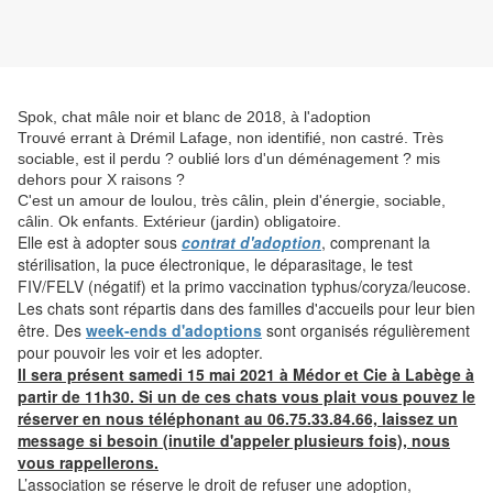
Spok, chat mâle noir et blanc de 2018, à l'adoption
Trouvé errant à Drémil Lafage, non identifié, non castré. Très
sociable, est il perdu ? oublié lors d'un déménagement ? mis
dehors pour X raisons ?
C'est un amour de loulou, très câlin, plein d'énergie, sociable,
câlin. Ok enfants. Extérieur (jardin) obligatoire.
Elle est à adopter sous
contrat d'adoption
, comprenant la
stérilisation, la puce électronique, le déparasitage, le test
FIV/FELV (négatif) et la primo vaccination typhus/coryza/leucose.
Les chats sont répartis dans des familles d'accueils pour leur bien
être. Des
week-ends d'adoptions
sont organisés régulièrement
pour pouvoir les voir et les adopter.
Il sera présent samedi 15 mai 2021 à Médor et Cie à Labège à
partir de 11h30. Si un de ces chats vous plait vous pouvez le
réserver en nous téléphonant au 06.75.33.84.66, laissez un
message si besoin (inutile d'appeler plusieurs fois), nous
vous rappellerons.
L’association se réserve le droit de refuser une adoption,