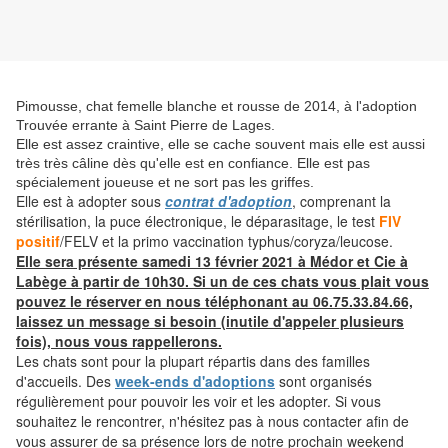
Pimousse, chat femelle blanche et rousse de 2014, à l'adoption
Trouvée errante à Saint Pierre de Lages.
Elle est assez craintive, elle se cache souvent mais elle est aussi
très très câline dès qu'elle est en confiance. Elle est pas
spécialement joueuse et ne sort pas les griffes.
Elle
est à adopter sous
contrat d'adoption
, comprenant la
stérilisation, la puce électronique, le déparasitage, le test
FIV
positif
/FELV et la primo vaccination typhus/coryza/leucose.
Elle sera présente samedi 13 février 2021 à Médor et Cie à
Labège à partir de 10h30. Si un de ces chats vous plait vous
pouvez le réserver en nous téléphonant au 06.75.33.84.66,
laissez un message si besoin (inutile d'appeler plusieurs
fois), nous vous rappellerons.
Les chats sont pour la plupart répartis dans des familles
d'accueils. Des
week-ends d'adoptions
sont organisés
régulièrement pour pouvoir les voir et les adopter. Si vous
souhaitez le rencontrer, n'hésitez pas à nous contacter afin de
vous assurer de sa présence lors de notre prochain weekend