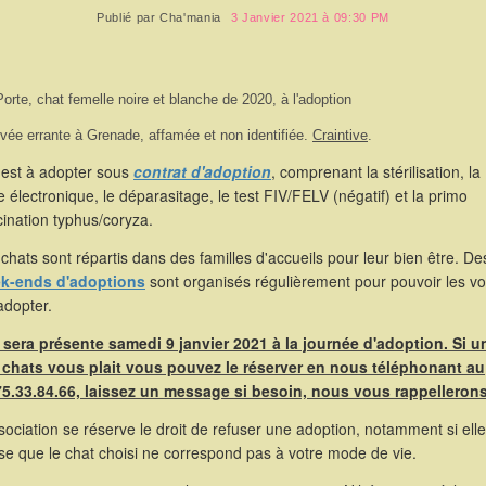
Publié par
Cha'mania
3 Janvier 2021 à 09:30 PM
Porte, chat femelle noire et blanche de 2020, à l'adoption
vée errante à Grenade, affamée et non identifiée.
Craintive
.
 est à adopter sous
contrat d'adoption
, comprenant la stérilisation, la
 électronique, le déparasitage, le test FIV/FELV (négatif) et la primo
ination typhus/coryza.
chats sont répartis dans des familles d'accueils pour leur bien être. De
k-ends d'adoptions
sont organisés régulièrement pour pouvoir les voi
adopter.
e sera présente samedi 9 janvier 2021 à la journée d'adoption. Si u
 chats vous plait vous pouvez le réserver en nous téléphonant au
75.33.84.66, laissez un message si besoin, nous vous rappellerons
sociation se réserve le droit de refuser une adoption, notamment si elle
se que le chat choisi ne correspond pas à votre mode de vie.