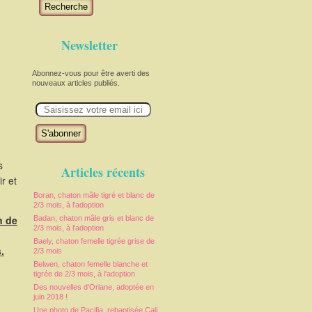
Recherche
Newsletter
Abonnez-vous pour être averti des
nouveaux articles publiés.
E
m
a
i
l
s
Articles récents
r et
Boran, chaton mâle tigré et blanc de
2/3 mois, à l'adoption
n de
Badan, chaton mâle gris et blanc de
2/3 mois, à l'adoption
Baely, chaton femelle tigrée grise de
.
2/3 mois
Belwen, chaton femelle blanche et
tigrée de 2/3 mois, à l'adoption
Des nouvelles d'Orlane, adoptée en
juin 2018 !
Une photo de Pacifia, rebaptisée Cali,