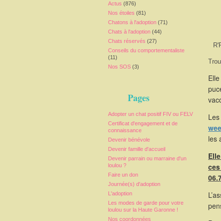
Actus
(876)
Nos étoiles
(81)
Chatons à l'adoption
(71)
Chats à l'adoption
(44)
Chats réservés
(27)
R'
Conseils du comportementaliste
(11)
Trou
Nos SOS
(3)
Elle
puce
Pages
vacc
Adopter un chat positif FIV ou FELV
Les 
Certificat d'engagement et de
wee
connaissance
les 
Devenir bénévole
Devenir famille d'accueil
Ell
Devenir parrain ou marraine d'un
ces
loulou ?
Faire un don
06.
Journée(s) d'adoption
L’as
L'adoption
Les modes de garde pour votre
pen
loulou sur la Haute Garonne !
Nos coordonnées