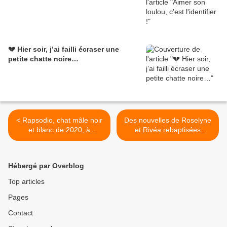
💔 Hier soir, j’ai failli écraser une
petite chatte noire…
< Rapsodio, chat mâle noir
Des nouvelles de Roselyne
et blanc de 2020, à
et Rivéa rebaptisées
l'adoption -> adopté
Simone et Frida adoptées
en août 2020 ! >
Hébergé par Overblog
Top articles
Pages
Contact