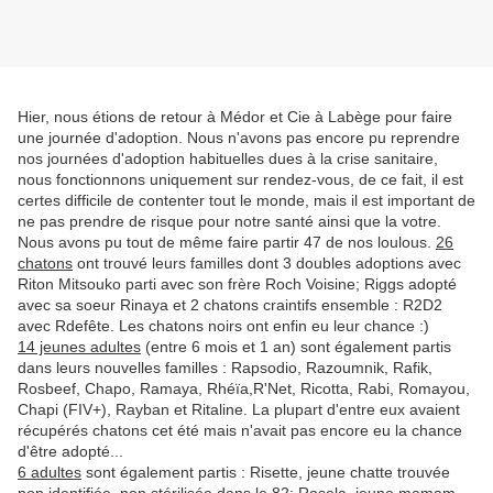
Hier, nous étions de retour à Médor et Cie à Labège pour faire
une journée d'adoption. Nous n'avons pas encore pu reprendre
nos journées d'adoption habituelles dues à la crise sanitaire,
nous fonctionnons uniquement sur rendez-vous, de ce fait, il est
certes difficile de contenter tout le monde, mais il est important de
ne pas prendre de risque pour notre santé ainsi que la votre.
Nous avons pu tout de même faire partir 47 de nos loulous.
26
chatons
ont trouvé leurs familles dont 3 doubles adoptions avec
Riton Mitsouko parti avec son frère Roch Voisine; Riggs adopté
avec sa soeur Rinaya et 2 chatons craintifs ensemble : R2D2
avec Rdefête. Les chatons noirs ont enfin eu leur chance :)
14 jeunes adultes
(entre 6 mois et 1 an) sont également partis
dans leurs nouvelles familles : Rapsodio, Razoumnik, Rafik,
Rosbeef, Chapo, Ramaya, Rhéïa,R'Net, Ricotta, Rabi, Romayou,
Chapi (FIV+), Rayban et Ritaline. La plupart d'entre eux avaient
récupérés chatons cet été mais n'avait pas encore eu la chance
d'être adopté...
6 adultes
sont également partis : Risette, jeune chatte trouvée