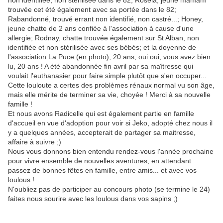
non identifiée, non stérilisée dans le 82; Rosela, jeune mamam
trouvée cet été également avec sa portée dans le 82;
Rabandonné, trouvé errant non identifié, non castré...; Honey,
jeune chatte de 2 ans confiée à l'association à cause d'une
allergie; Rodnay, chatte trouvée également sur St Alban, non
identifiée et non stérilisée avec ses bébés; et la doyenne de
l'association La Puce (en photo), 20 ans, oui oui, vous avez bien
lu, 20 ans ! A été abandonnée fin avril par sa maîtresse qui
voulait l'euthanasier pour faire simple plutôt que s'en occuper...
Cette louloute a certes des problèmes rénaux normal vu son âge,
mais elle mérite de terminer sa vie, choyée ! Merci à sa nouvelle
famille !
Et nous avons Radicelle qui est également partie en famille
d'accueil en vue d'adoption pour voir si Jeko, adopté chez nous il
y a quelques années, accepterait de partager sa maitresse,
affaire à suivre ;)
Nous vous donnons bien entendu rendez-vous l'année prochaine
pour vivre ensemble de nouvelles aventures, en attendant
passez de bonnes fêtes en famille, entre amis... et avec vos
loulous !
N'oubliez pas de participer au concours photo (se termine le 24)
faites nous sourire avec les loulous dans vos sapins ;)