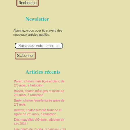
Recherche
Newsletter
Abonnez-vous pour être averti des
nouveaux articles publiés.
E
m
a
i
l
Articles récents
Boran, chaton mâle tigré et blanc de
2/3 mois, à l'adoption
Badan, chaton mâle gris et blanc de
2/3 mois, à l'adoption
Baely, chaton femelle tigrée grise de
2/3 mois
Belwen, chaton femelle blanche et
tigrée de 2/3 mois, à l'adoption
Des nouvelles d'Orlane, adoptée en
juin 2018 !
Une photo de Pacifia, rebaptisée Cali,