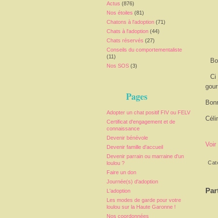
Actus
(876)
Nos étoiles
(81)
Chatons à l'adoption
(71)
Chats à l'adoption
(44)
Chats réservés
(27)
Conseils du comportementaliste
(11)
Bo
Nos SOS
(3)
Ci
gou
Pages
Bonn
Adopter un chat positif FIV ou FELV
Céli
Certificat d'engagement et de
connaissance
Devenir bénévole
Voir
Devenir famille d'accueil
Devenir parrain ou marraine d'un
Cat
loulou ?
Faire un don
Journée(s) d'adoption
Par
L'adoption
Les modes de garde pour votre
loulou sur la Haute Garonne !
Nos coordonnées