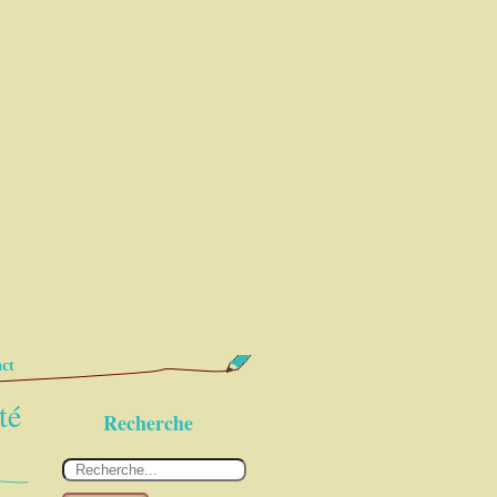
ct
té
Recherche