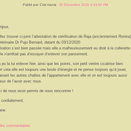
Publié par
Cha'mania
23 Décembre 2020 à 03:03 PM
njour,
llez trouver ci-joint l’attestation de stérilisation de Raja (anciennement Ronina
étérinaire Dr Pujo Bernard, datant du 03/12/2020.
ération s’est bien passée mais elle a malheureusement eu droit à la collerette
lle n'arrêtait pas d’essayer d’enlever son pansement.
 pu la lui enlever hier, ainsi que les points, son petit ventre cicatrise bien.
rt cela elle est toujours une boule d’énergie et ne pense toujours qu’à jouer,
ainant les autres chattes de l’appartement avec elle et on est toujours aussi
eux de l’avoir avec nous.
i de nous avoir permis de nous rencontrer !
 cordialement,
ane
 les commentaires