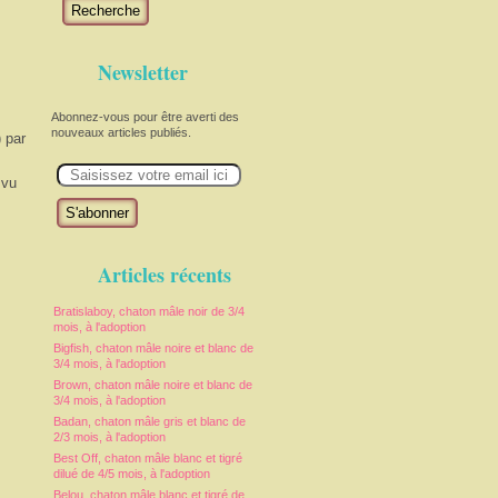
Recherche
Newsletter
Abonnez-vous pour être averti des
nouveaux articles publiés.
) par
E
m
 vu
a
i
l
Articles récents
Bratislaboy, chaton mâle noir de 3/4
mois, à l'adoption
Bigfish, chaton mâle noire et blanc de
3/4 mois, à l'adoption
Brown, chaton mâle noire et blanc de
3/4 mois, à l'adoption
Badan, chaton mâle gris et blanc de
2/3 mois, à l'adoption
Best Off, chaton mâle blanc et tigré
dilué de 4/5 mois, à l'adoption
Belou, chaton mâle blanc et tigré de