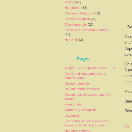
Actus
(876)
Nos étoiles
(82)
Chatons à l'adoption
(62)
Chats à l'adoption
(44)
Chats réservés
(27)
Bo
Conseils du comportementaliste
(11)
Veui
Nos SOS
(3)
le v
L’op
qu’e
Pages
On a
Adopter un chat positif FIV ou FELV
A pa
Certificat d'engagement et de
entr
connaissance
heur
Devenir bénévole
Devenir famille d'accueil
Merc
Devenir parrain ou marraine d'un
loulou ?
Bien
Faire un don
Journée(s) d'adoption
Rox
L'adoption
Les modes de garde pour votre
loulou sur la Haute Garonne !
Voir
Nos coordonnées