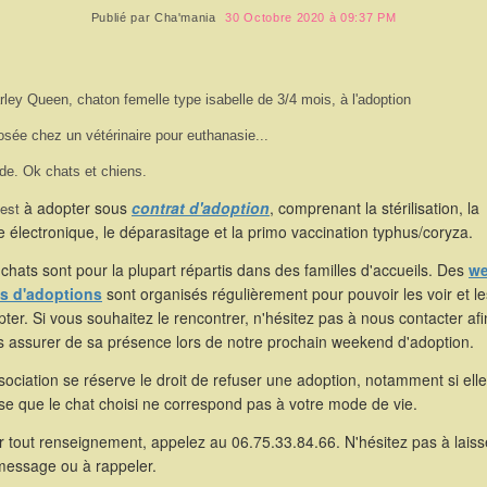
Publié par
Cha'mania
30 Octobre 2020 à 09:37 PM
rley Queen, chaton femelle type isabelle de 3/4 mois, à l'adoption
sée chez un vétérinaire pour euthanasie...
de. Ok chats et chiens.
à adopter sous
contrat d'adoption
, comprenant la stérilisation, la
 est
 électronique, le déparasitage et la primo vaccination typhus/coryza.
chats sont pour la plupart répartis dans des familles d'accueils. Des
we
s d'adoptions
sont organisés régulièrement pour pouvoir les voir et le
ter. Si vous souhaitez le rencontrer, n'hésitez pas à nous contacter af
s assurer de sa présence lors de notre prochain weekend d'adoption.
sociation se réserve le droit de refuser une adoption, notamment si elle
se que le chat choisi ne correspond pas à votre mode de vie.
 tout renseignement, appelez au 06.75.33.84.66. N'hésitez pas à laiss
message ou à rappeler.