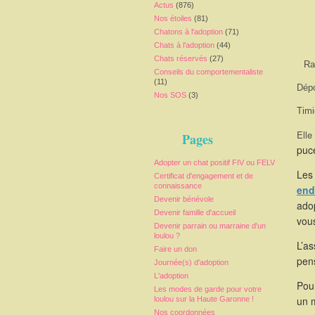
Actus
(876)
Nos étoiles
(81)
Chatons à l'adoption
(71)
Chats à l'adoption
(44)
Chats réservés
(27)
Ra
Conseils du comportementaliste
(11)
Dépo
Nos SOS
(3)
Timi
Elle
Pages
puce
Adopter un chat positif FIV ou FELV
Les 
Certificat d'engagement et de
connaissance
end
Devenir bénévole
adop
Devenir famille d'accueil
vou
Devenir parrain ou marraine d'un
loulou ?
L’as
Faire un don
pen
Journée(s) d'adoption
L'adoption
Pour
Les modes de garde pour votre
un 
loulou sur la Haute Garonne !
Nos coordonnées