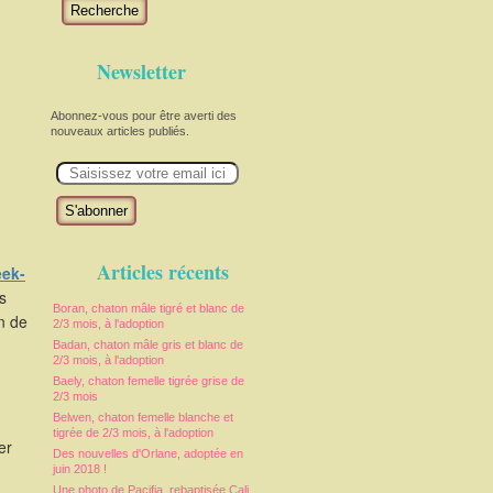
Recherche
Newsletter
Abonnez-vous pour être averti des
nouveaux articles publiés.
E
m
a
i
l
Articles récents
ek-
s
Boran, chaton mâle tigré et blanc de
in de
2/3 mois, à l'adoption
Badan, chaton mâle gris et blanc de
2/3 mois, à l'adoption
Baely, chaton femelle tigrée grise de
2/3 mois
Belwen, chaton femelle blanche et
tigrée de 2/3 mois, à l'adoption
er
Des nouvelles d'Orlane, adoptée en
juin 2018 !
Une photo de Pacifia, rebaptisée Cali,