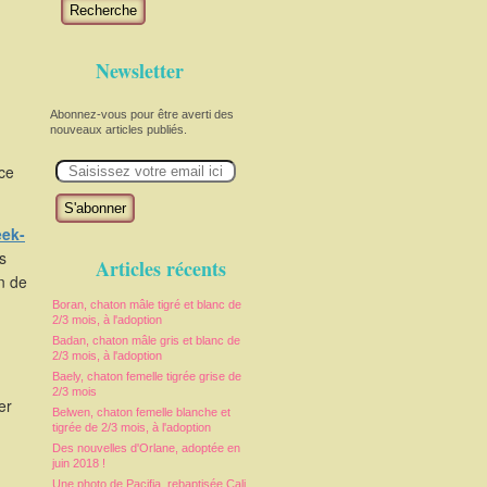
Recherche
Newsletter
Abonnez-vous pour être averti des
nouveaux articles publiés.
E
uce
m
a
i
l
ek-
s
Articles récents
in de
Boran, chaton mâle tigré et blanc de
2/3 mois, à l'adoption
Badan, chaton mâle gris et blanc de
2/3 mois, à l'adoption
Baely, chaton femelle tigrée grise de
2/3 mois
er
Belwen, chaton femelle blanche et
tigrée de 2/3 mois, à l'adoption
Des nouvelles d'Orlane, adoptée en
juin 2018 !
Une photo de Pacifia, rebaptisée Cali,