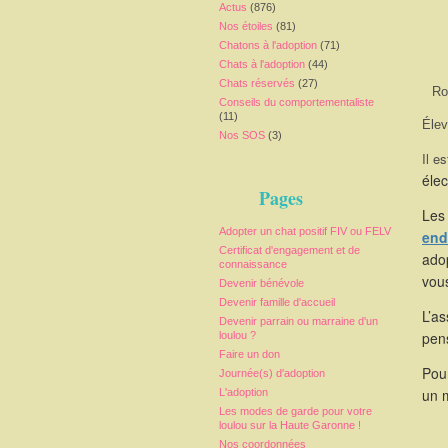
Actus
(876)
Nos étoiles
(81)
Chatons à l'adoption
(71)
Chats à l'adoption
(44)
Chats réservés
(27)
Ro
Conseils du comportementaliste
(11)
Élev
Nos SOS
(3)
Il e
élec
Pages
Les 
Adopter un chat positif FIV ou FELV
end
Certificat d'engagement et de
adop
connaissance
vou
Devenir bénévole
Devenir famille d'accueil
L’as
Devenir parrain ou marraine d'un
pen
loulou ?
Faire un don
Pour
Journée(s) d'adoption
un 
L'adoption
Les modes de garde pour votre
loulou sur la Haute Garonne !
Nos coordonnées