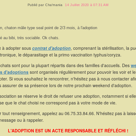
Publié par
Cha'mania
14 Juillet 2020 à 07:31 AM
n, chaton mâle type seal point de 2/3 mois, à l'adoption
é au bibi, très sociable. Ok chats.
à adopter sous
contrat d'adoption
, comprenant la stérilisation, la p
st
tronique, le déparasitage et la primo vaccination typhus/coryza.
chats sont pour la plupart répartis dans des familles d'accueils. Des
we
s d'adoptions
sont organisés régulièrement pour pouvoir les voir et le
ter. Si vous souhaitez le rencontrer, n'hésitez pas à nous contacter af
s assurer de sa présence lors de notre prochain weekend d'adoption.
sociation se réserve le droit de refuser une adoption, notamment si elle
se que le chat choisi ne correspond pas à votre mode de vie.
 tout renseignement, appelez au 06.75.33.84.66. N'hésitez pas à laiss
message ou à rappeler.
L'ADOPTION EST UN ACTE RESPONSABLE ET RÉFLÉCHI !