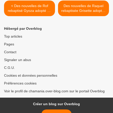
< Des nouvelles de Rof
Des nouvelles de Raquel
rebaptisé Gyoza adopté en
rebaptisée Grisette adoptée
juin 2020 !
adulte en juillet 2020 ! >
Hébergé par Overblog
Top articles
Pages
Contact
Signaler un abus
C.G.U.
Cookies et données personnelles
Préférences cookies
Voir le profil de chamania.over-blog.com sur le portail Overblog
Créer un blog sur Overblog