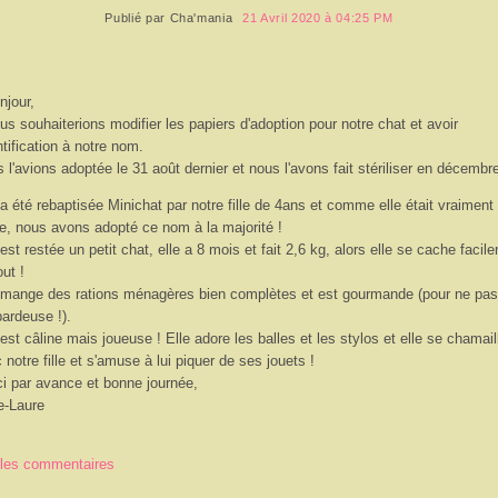
Publié par
Cha'mania
21 Avril 2020 à 04:25 PM
njour,
us souhaiterions modifier les papiers d'adoption pour notre chat et avoir
entification à notre nom.
 l'avions adoptée le 31 août dernier et nous l'avons fait stériliser en décembr
 a été rebaptisée Minichat par notre fille de 4ans et comme elle était vraiment
te, nous avons adopté ce nom à la majorité !
 est restée un petit chat, elle a 8 mois et fait 2,6 kg, alors elle se cache facil
out !
 mange des rations ménagères bien complètes et est gourmande (pour ne pas
ardeuse !).
 est câline mais joueuse ! Elle adore les balles et les stylos et elle se chamail
 notre fille et s'amuse à lui piquer de ses jouets !
i par avance et bonne journée,
e-Laure
 les commentaires