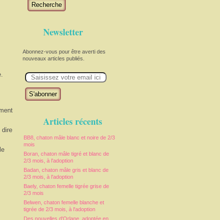
Recherche
Newsletter
Abonnez-vous pour être averti des
nouveaux articles publiés.
E
e.
m
a
i
l
ement
Articles récents
 dire
BB8, chaton mâle blanc et noire de 2/3
mois
le
Boran, chaton mâle tigré et blanc de
2/3 mois, à l'adoption
Badan, chaton mâle gris et blanc de
2/3 mois, à l'adoption
Baely, chaton femelle tigrée grise de
2/3 mois
Belwen, chaton femelle blanche et
tigrée de 2/3 mois, à l'adoption
Des nouvelles d'Orlane, adoptée en