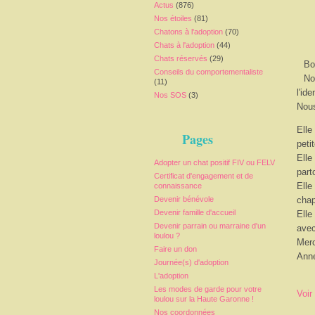
Actus
(876)
Nos étoiles
(81)
Chatons à l'adoption
(70)
Chats à l'adoption
(44)
Chats réservés
(29)
Bo
Conseils du comportementaliste
No
(11)
l'id
Nos SOS
(3)
Nous
Elle
Pages
peti
Elle
Adopter un chat positif FIV ou FELV
part
Certificat d'engagement et de
Elle
connaissance
Devenir bénévole
chap
Devenir famille d'accueil
Elle
Devenir parrain ou marraine d'un
avec
loulou ?
Merc
Faire un don
Ann
Journée(s) d'adoption
L'adoption
Les modes de garde pour votre
Voir
loulou sur la Haute Garonne !
Nos coordonnées