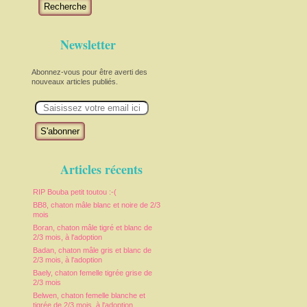
Recherche
Newsletter
Abonnez-vous pour être averti des
nouveaux articles publiés.
E
m
a
i
l
Articles récents
RIP Bouba petit toutou :-(
BB8, chaton mâle blanc et noire de 2/3
mois
Boran, chaton mâle tigré et blanc de
2/3 mois, à l'adoption
Badan, chaton mâle gris et blanc de
2/3 mois, à l'adoption
Baely, chaton femelle tigrée grise de
2/3 mois
Belwen, chaton femelle blanche et
tigrée de 2/3 mois, à l'adoption