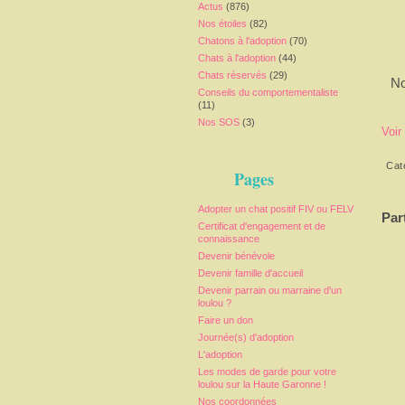
Actus
(876)
Nos étoiles
(82)
Chatons à l'adoption
(70)
Chats à l'adoption
(44)
Chats réservés
(29)
No
Conseils du comportementaliste
(11)
Nos SOS
(3)
Voir
Cat
Pages
Adopter un chat positif FIV ou FELV
Par
Certificat d'engagement et de
connaissance
Devenir bénévole
Devenir famille d'accueil
Devenir parrain ou marraine d'un
loulou ?
Faire un don
Journée(s) d'adoption
L'adoption
Les modes de garde pour votre
loulou sur la Haute Garonne !
Nos coordonnées