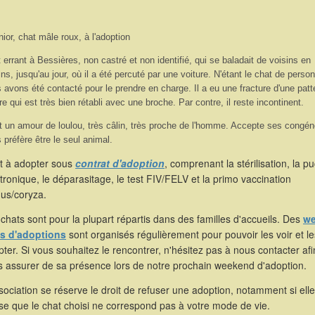
nior, chat mâle roux, à l'adoption
 errant à Bessières, non castré et non identifié, qui se baladait de voisins en
ins, jusqu'au jour, où il a été percuté par une voiture. N'étant le chat de perso
 avons été contacté pour le prendre en charge. Il a eu une fracture d'une patt
ère qui est très bien rétabli avec une broche. Par contre, il reste incontinent.
t un amour de loulou, très câlin, très proche de l'homme. Accepte ses congé
 préfère être le seul animal.
t à adopter sous
contrat d'adoption
, comprenant la stérilisation, la p
tronique, le déparasitage, le test FIV/FELV et la primo vaccination
hus/coryza.
chats sont pour la plupart répartis dans des familles d'accueils. Des
we
s d'adoptions
sont organisés régulièrement pour pouvoir les voir et le
ter. Si vous souhaitez le rencontrer, n'hésitez pas à nous contacter af
s assurer de sa présence lors de notre prochain weekend d'adoption.
sociation se réserve le droit de refuser une adoption, notamment si elle
se que le chat choisi ne correspond pas à votre mode de vie.