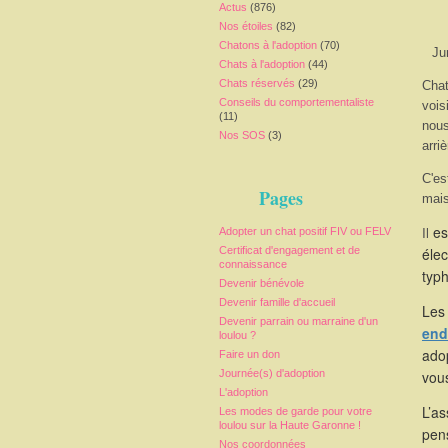
Actus
(876)
Nos étoiles
(82)
Chatons à l'adoption
(70)
Ju
Chats à l'adoption
(44)
Chats réservés
(29)
Chat
Conseils du comportementaliste
vois
(11)
nous
Nos SOS
(3)
arri
C'es
Pages
mais
es
Il
Adopter un chat positif FIV ou FELV
Certificat d'engagement et de
élec
connaissance
typ
Devenir bénévole
Devenir famille d'accueil
Les 
Devenir parrain ou marraine d'un
end
loulou ?
adop
Faire un don
Journée(s) d'adoption
vou
L'adoption
L’as
Les modes de garde pour votre
loulou sur la Haute Garonne !
pen
Nos coordonnées