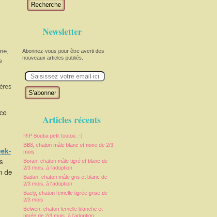
Recherche
Newsletter
nne,
Abonnez-vous pour être averti des
nouveaux articles publiés.
e
E
m
a
nères
i
l
uce
Articles récents
RIP Bouba petit toutou :-(
BB8, chaton mâle blanc et noire de 2/3
ek-
mois
s
Boran, chaton mâle tigré et blanc de
2/3 mois, à l'adoption
in de
Badan, chaton mâle gris et blanc de
2/3 mois, à l'adoption
Baely, chaton femelle tigrée grise de
2/3 mois
Belwen, chaton femelle blanche et
tigrée de 2/3 mois, à l'adoption