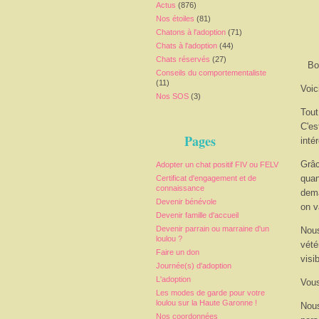
Actus
(876)
Nos étoiles
(81)
Chatons à l'adoption
(71)
Chats à l'adoption
(44)
Chats réservés
(27)
Bo
Conseils du comportementaliste
(11)
Voic
Nos SOS
(3)
Tout
C'es
Pages
inté
Grâc
Adopter un chat positif FIV ou FELV
quan
Certificat d'engagement et de
connaissance
dema
Devenir bénévole
on v
Devenir famille d'accueil
Devenir parrain ou marraine d'un
Nous
loulou ?
vété
Faire un don
visi
Journée(s) d'adoption
L'adoption
Vous
Les modes de garde pour votre
loulou sur la Haute Garonne !
Nous
Nos coordonnées