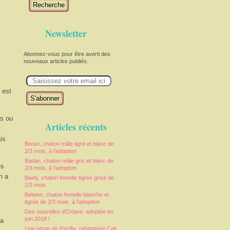
Recherche
Newsletter
Abonnez-vous pour être averti des
nouveaux articles publiés.
E
m
a
 est
i
l
as ou
Articles récents
t
is
Boran, chaton mâle tigré et blanc de
2/3 mois, à l'adoption
Badan, chaton mâle gris et blanc de
es
2/3 mois, à l'adoption
en a
Baely, chaton femelle tigrée grise de
2/3 mois
Belwen, chaton femelle blanche et
tigrée de 2/3 mois, à l'adoption
Des nouvelles d'Orlane, adoptée en
juin 2018 !
la
Une photo de Pacifia, rebaptisée Cali,