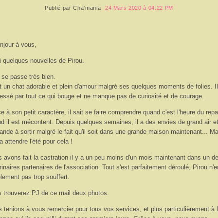
Publié par
Cha'mania
24 Mars 2020 à 04:22 PM
njour à vous,
i quelques nouvelles de Pirou.
 se passe très bien.
t un chat adorable et plein d'amour malgré ses quelques moments de folies. Il
ressé par tout ce qui bouge et ne manque pas de curiosité et de courage.
e à son petit caractère, il sait se faire comprendre quand c'est l'heure du rep
d il est mécontent. Depuis quelques semaines, il a des envies de grand air e
nde à sortir malgré le fait qu'il soit dans une grande maison maintenant... Ma
a attendre l'été pour cela !
 avons fait la castration il y a un peu moins d'un mois maintenant dans un d
rinaires partenaires de l'association. Tout s'est parfaitement déroulé, Pirou n'
blement pas trop souffert.
 trouverez PJ de ce mail deux photos.
 tenions à vous remercier pour tous vos services, et plus particulièrement à 