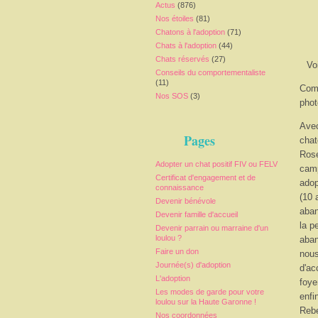
Actus
(876)
Nos étoiles
(81)
Chatons à l'adoption
(71)
Chats à l'adoption
(44)
Chats réservés
(27)
Vo
Conseils du comportementaliste
(11)
Comm
Nos SOS
(3)
phot
Avec
Pages
chat
Rose
Adopter un chat positif FIV ou FELV
camp
Certificat d'engagement et de
adop
connaissance
(10 
Devenir bénévole
aban
Devenir famille d'accueil
la p
Devenir parrain ou marraine d'un
loulou ?
aban
Faire un don
nous
Journée(s) d'adoption
d'ac
L'adoption
foye
Les modes de garde pour votre
enfi
loulou sur la Haute Garonne !
Rebe
Nos coordonnées