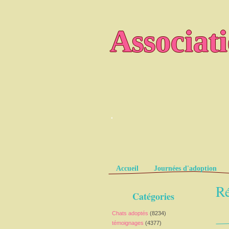
Associat
.
Pages
Accueil
Journées d'adoption
Ré
Catégories
Chats adoptés
(8234)
témoignages
(4377)