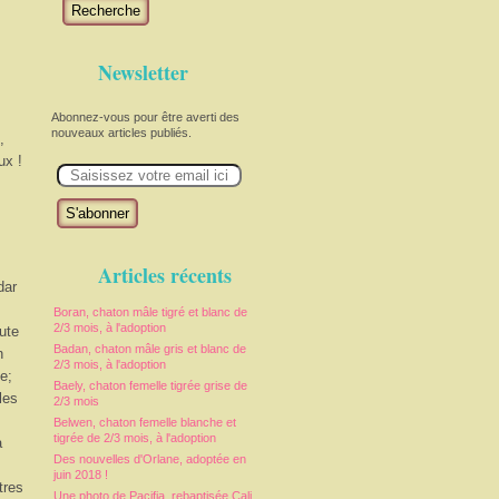
Recherche
Newsletter
Abonnez-vous pour être averti des
nouveaux articles publiés.
,
ux !
E
m
a
i
l
Articles récents
dar
Boran, chaton mâle tigré et blanc de
2/3 mois, à l'adoption
ute
Badan, chaton mâle gris et blanc de
n
2/3 mois, à l'adoption
e;
Baely, chaton femelle tigrée grise de
les
2/3 mois
Belwen, chaton femelle blanche et
tigrée de 2/3 mois, à l'adoption
a
Des nouvelles d'Orlane, adoptée en
juin 2018 !
tres
Une photo de Pacifia, rebaptisée Cali,