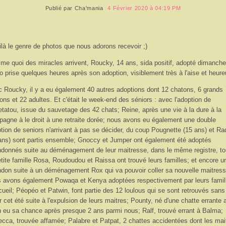
Publié par
Cha'mania
4 Février 2020 à 04:19 PM
ilà le genre de photos que nous adorons recevoir ;)
e quoi des miracles arrivent, Roucky, 14 ans, sida positif, adopté dimanche
o prise quelques heures après son adoption, visiblement très à l'aise et heure
 Roucky, il y a eu également 40 autres adoptions dont 12 chatons, 6 grands
ons et 22 adultes. Et c'était le week-end des séniors : avec l'adoption de
tatou, issue du sauvetage des 42 chats; Reine, après une vie à la dure à la
agne à le droit à une retraite dorée; nous avons eu également une double
tion de seniors n'arrivant à pas se décider, du coup Pougnette (15 ans) et Ra
ans) sont partis ensemble; Gnoccy et Jumper ont également été adoptés
donnés suite au déménagement de leur maitresse, dans le même registre, to
etite famille Rosa, Roudoudou et Raissa ont trouvé leurs familles; et encore u
don suite à un déménagement Rox qui va pouvoir coller sa nouvelle maitress
 avons également Powaqa et Kenya adoptées respectivement par leurs famil
cueil; Péopéo et Patwin, font partie des 12 loulous qui se sont retrouvés sans
r cet été suite à l'expulsion de leurs maitres; Pounty, né d'une chatte errante 
n eu sa chance après presque 2 ans parmi nous; Ralf, trouvé errant à Balma;
cca, trouvée affamée; Palabre et Patpat, 2 chattes accidentées dont les mai