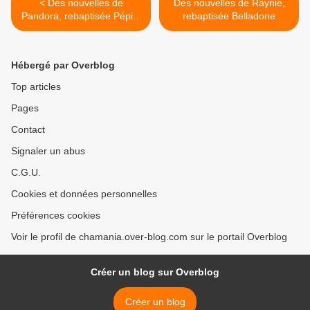
< Des nouvelles de
Des nouvelles de Raynie,
Pandora, rebaptisée Pépite
rebaptisée Belladone
adoptée en avril 2019 !
adoptée en janvier 2020 qui
a rejoint Jaba, rebaptisé
Kenzo adopté en août 2014
Hébergé par Overblog
! >
Top articles
Pages
Contact
Signaler un abus
C.G.U.
Cookies et données personnelles
Préférences cookies
Voir le profil de chamania.over-blog.com sur le portail Overblog
Créer un blog sur Overblog
Créer un blog