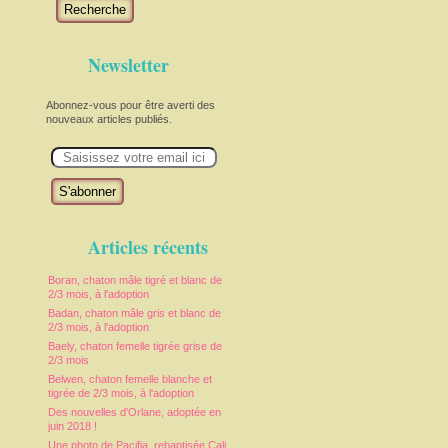
Recherche
Newsletter
Abonnez-vous pour être averti des
nouveaux articles publiés.
E
m
a
i
l
Articles récents
Boran, chaton mâle tigré et blanc de
2/3 mois, à l'adoption
Badan, chaton mâle gris et blanc de
2/3 mois, à l'adoption
Baely, chaton femelle tigrée grise de
2/3 mois
Belwen, chaton femelle blanche et
tigrée de 2/3 mois, à l'adoption
Des nouvelles d'Orlane, adoptée en
juin 2018 !
Une photo de Pacifia, rebaptisée Cali,