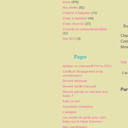
Actus
(876)
Nos étoiles
(81)
Chatons à l'adoption
(71)
Chats à l'adoption
(44)
Chats réservés
(27)
Bo
Conseils du comportementaliste
(11)
Chip
Nos SOS
(3)
Cord
Mme
Pages
Voir
Adopter un chat positif FIV ou FELV
Certificat d'engagement et de
Cat
connaissance
Devenir bénévole
Devenir famille d'accueil
Par
Devenir parrain ou marraine d'un
loulou ?
Faire un don
Journée(s) d'adoption
L'adoption
Les modes de garde pour votre
loulou sur la Haute Garonne !
Nos coordonnées