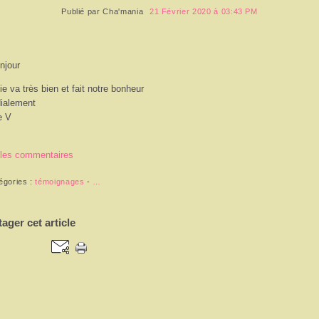
Publié par
Cha'mania
21 Février 2020 à 03:43 PM
njour
ie va très bien et fait notre bonheur
ialement
 V
 les commentaires
égories :
témoignages
-
…
tager cet article