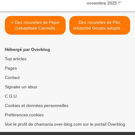
< Des nouvelles de Pepsi
Des nouvelles de Pito,
(rebaptisée Cannelle
rebaptisé Goupix adopté en
adoptée en octobre 2019)
juin 2019 ! >
et de Ohara (rebaptisée
Scarlette adoptée en août
Hébergé par Overblog
2018) !
Top articles
Pages
Contact
Signaler un abus
C.G.U.
Cookies et données personnelles
Préférences cookies
Voir le profil de chamania.over-blog.com sur le portail Overblog