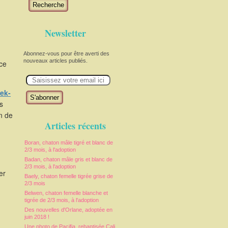
Recherche
Newsletter
Abonnez-vous pour être averti des
nouveaux articles publiés.
uce
E
m
a
ek-
i
l
s
in de
Articles récents
Boran, chaton mâle tigré et blanc de
2/3 mois, à l'adoption
Badan, chaton mâle gris et blanc de
2/3 mois, à l'adoption
er
Baely, chaton femelle tigrée grise de
2/3 mois
Belwen, chaton femelle blanche et
tigrée de 2/3 mois, à l'adoption
Des nouvelles d'Orlane, adoptée en
juin 2018 !
Une photo de Pacifia, rebaptisée Cali,