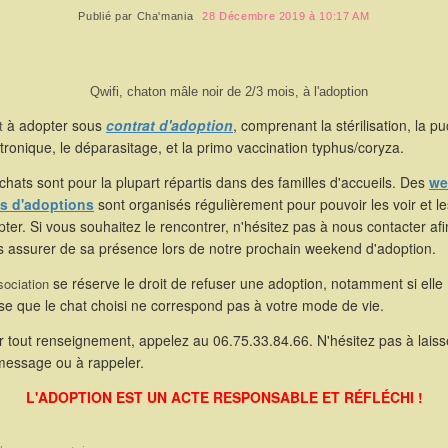
Publié par
Cha'mania
28 Décembre 2019 à 10:17 AM
Qwifi, chaton mâle noir de 2/3 mois, à l'adoption
à adopter sous
contrat d'adoption
, comprenant la stérilisation, la p
t
tronique, le déparasitage, et la primo vaccination typhus/coryza.
chats sont pour la plupart répartis dans des familles d'accueils. Des
we
s d'adoptions
sont organisés régulièrement pour pouvoir les voir et le
ter. Si vous souhaitez le rencontrer, n'hésitez pas à nous contacter af
s assurer de sa présence lors de notre prochain weekend d'adoption.
se réserve le droit de refuser une adoption, notamment si elle
sociation
se que le chat choisi ne correspond pas à votre mode de vie.
 tout renseignement, appelez au 06.75.33.84.66. N'hésitez pas à laiss
message ou à rappeler.
L'ADOPTION EST UN ACTE RESPONSABLE ET RÉFLÉCHI !