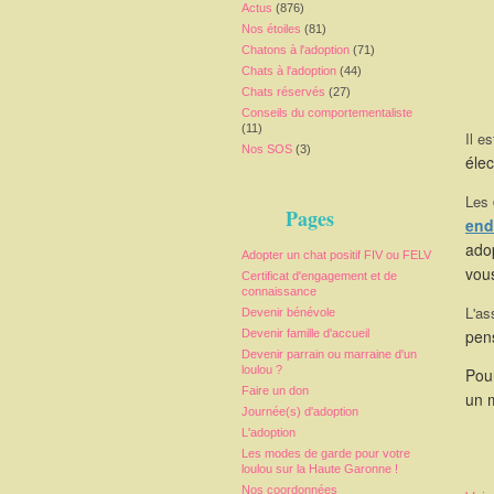
Actus
(876)
Nos étoiles
(81)
Chatons à l'adoption
(71)
Chats à l'adoption
(44)
Chats réservés
(27)
Conseils du comportementaliste
(11)
Il es
Nos SOS
(3)
élec
Les
Pages
end
adop
Adopter un chat positif FIV ou FELV
vou
Certificat d'engagement et de
connaissance
L'as
Devenir bénévole
pen
Devenir famille d'accueil
Devenir parrain ou marraine d'un
loulou ?
Pour
Faire un don
un 
Journée(s) d'adoption
L'adoption
Les modes de garde pour votre
loulou sur la Haute Garonne !
Nos coordonnées