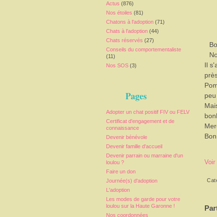
Actus
(876)
Nos étoiles
(81)
Chatons à l'adoption
(71)
Chats à l'adoption
(44)
Chats réservés
(27)
Bo
Conseils du comportementaliste
No
(11)
Il s
Nos SOS
(3)
près
Pom
Pages
peu 
Mais
Adopter un chat positif FIV ou FELV
bon
Certificat d'engagement et de
Mer
connaissance
Bon
Devenir bénévole
Devenir famille d'accueil
Devenir parrain ou marraine d'un
Voir
loulou ?
Faire un don
Cat
Journée(s) d'adoption
L'adoption
Les modes de garde pour votre
loulou sur la Haute Garonne !
Par
Nos coordonnées