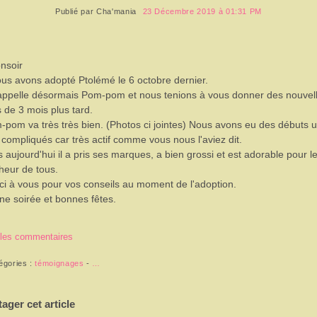
Publié par
Cha'mania
23 Décembre 2019 à 01:31 PM
nsoir
us avons adopté
Ptolémé
le 6 octobre dernier.
'appelle désormais
Pom
-pom et nous tenions à vous donner des nouvel
 de 3 mois plus tard.
-pom va très très bien. (Photos ci jointes) Nous avons eu des débuts 
compliqués car très actif comme vous nous l'aviez dit.
 aujourd'hui il a pris ses marques, a bien grossi et est adorable pour l
heur de tous.
ci à vous pour vos conseils au moment de l'adoption.
ne soirée et bonnes fêtes.
 les commentaires
égories :
témoignages
-
…
tager cet article