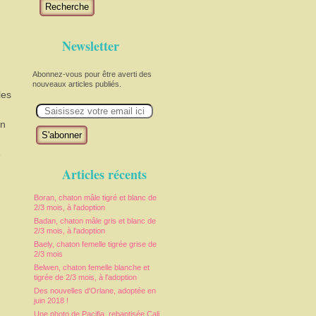
Recherche
Newsletter
Abonnez-vous pour être averti des
nouveaux articles publiés.
les
E
m
a
un
i
l
e
Articles récents
Boran, chaton mâle tigré et blanc de
2/3 mois, à l'adoption
Badan, chaton mâle gris et blanc de
2/3 mois, à l'adoption
Baely, chaton femelle tigrée grise de
2/3 mois
Belwen, chaton femelle blanche et
tigrée de 2/3 mois, à l'adoption
Des nouvelles d'Orlane, adoptée en
juin 2018 !
Une photo de Pacifia, rebaptisée Cali,