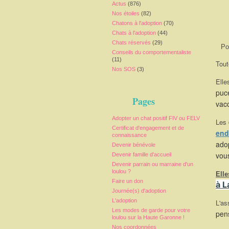
Actus
(876)
Nos étoiles
(82)
Chatons à l'adoption
(70)
Chats à l'adoption
(44)
Chats réservés
(29)
Po
Conseils du comportementaliste
(11)
Tout
Nos SOS
(3)
Elle
puce
Pages
vacc
Adopter un chat positif FIV ou FELV
Les
Certificat d'engagement et de
end
connaissance
adop
Devenir bénévole
vou
Devenir famille d'accueil
Devenir parrain ou marraine d'un
loulou ?
Elle
Faire un don
à L
Journée(s) d'adoption
L'adoption
L'as
Les modes de garde pour votre
pen
loulou sur la Haute Garonne !
Nos coordonnées