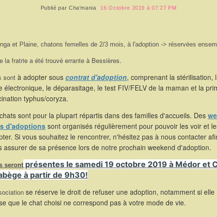
Publié par
Cha'mania
16 Octobre 2019 à 07:27 PM
nga et Plaine, chatons femelles de 2/3 mois, à l'adoption -> réservées ensem
e la fratrie a été trouvé errante à Bessières.
à adopter sous
contrat d'adoption
, comprenant la stérilisation, 
s sont
 électronique, le déparasitage, le test FIV/FELV de la maman et la pr
ination typhus/coryza.
chats sont pour la plupart répartis dans des familles d'accueils. Des
we
s d'adoptions
sont organisés régulièrement pour pouvoir les voir et le
ter. Si vous souhaitez le rencontrer, n'hésitez pas à nous contacter af
s assurer de sa présence lors de notre prochain weekend d'adoption.
présentes le samedi 19 octobre 2019 à Médor et C
s seront
abège à partir de 9h30!
se réserve le droit de refuser une adoption, notamment si elle
sociation
se que le chat choisi ne correspond pas à votre mode de vie.