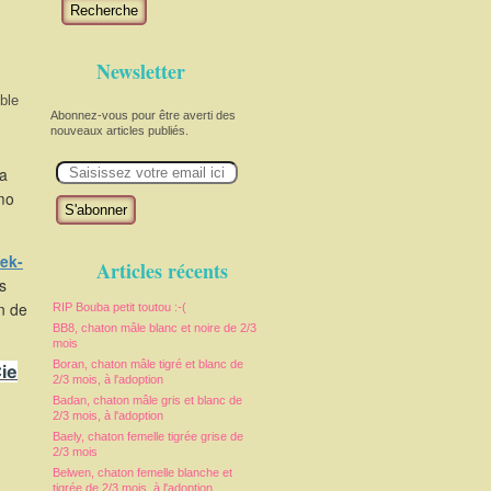
Recherche
Newsletter
ble
Abonnez-vous pour être averti des
nouveaux articles publiés.
E
la
m
a
imo
i
l
ek-
Articles récents
s
in de
RIP Bouba petit toutou :-(
BB8, chaton mâle blanc et noire de 2/3
mois
Boran, chaton mâle tigré et blanc de
ie
2/3 mois, à l'adoption
Badan, chaton mâle gris et blanc de
2/3 mois, à l'adoption
Baely, chaton femelle tigrée grise de
2/3 mois
Belwen, chaton femelle blanche et
tigrée de 2/3 mois, à l'adoption