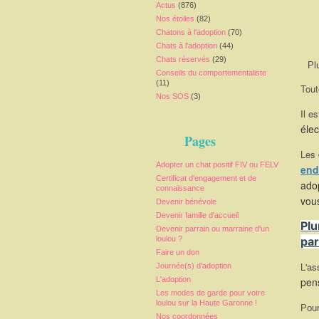
Actus
(876)
Nos étoiles
(82)
Chatons à l'adoption
(70)
Chats à l'adoption
(44)
Chats réservés
(29)
Pl
Conseils du comportementaliste
(11)
Tout
Nos SOS
(3)
Il es
élec
Pages
Les
Adopter un chat positif FIV ou FELV
end
Certificat d'engagement et de
adop
connaissance
vou
Devenir bénévole
Devenir famille d'accueil
Plu
Devenir parrain ou marraine d'un
loulou ?
par
Faire un don
L'as
Journée(s) d'adoption
L'adoption
pen
Les modes de garde pour votre
loulou sur la Haute Garonne !
Pou
Nos coordonnées