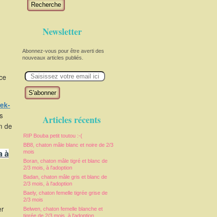
Recherche
Newsletter
Abonnez-vous pour être averti des
nouveaux articles publiés.
E
uce
m
a
i
l
ek-
s
Articles récents
in de
RIP Bouba petit toutou :-(
BB8, chaton mâle blanc et noire de 2/3
a à
mois
Boran, chaton mâle tigré et blanc de
2/3 mois, à l'adoption
Badan, chaton mâle gris et blanc de
2/3 mois, à l'adoption
Baely, chaton femelle tigrée grise de
2/3 mois
er
Belwen, chaton femelle blanche et
tigrée de 2/3 mois, à l'adoption