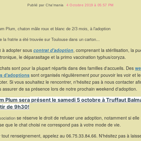
Publié par
Cha'mania
4 Octobre 2019 à 05:57 PM
um Plum, chaton mâle roux et blanc de 2/3 mois, à l'adoption
e la fratrie a été trouvée sur Toulouse dans un carton...
à adopter sous
contrat d'adoption
, comprenant la stérilisation, la p
t
tronique, le déparasitage et la primo vaccination typhus/coryza.
chats sont pour la plupart répartis dans des familles d'accueils. Des
we
s d'adoptions
sont organisés régulièrement pour pouvoir les voir et le
ter. Si vous souhaitez le rencontrer, n'hésitez pas à nous contacter af
s assurer de sa présence lors de notre prochain weekend d'adoption.
m Plum sera
présent le samedi 5 octobre à Truffaut Balm
tir de 9h30!
se réserve le droit de refuser une adoption, notamment si elle
sociation
se que le chat choisi ne correspond pas à votre mode de vie.
tout renseignement, appelez au 06.75.33.84.66. N'hésitez pas à laiss
r