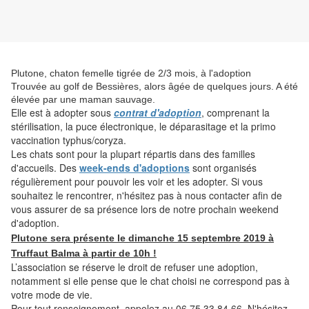
Plutone, chaton femelle tigrée de 2/3 mois, à l'adoption
Trouvée au golf de Bessières, alors âgée de quelques jours. A été
élevée par une maman sauvage.
Elle
est à adopter sous
contrat d'adoption
, comprenant la
stérilisation, la puce électronique, le déparasitage et la primo
vaccination typhus/coryza.
Les chats sont pour la plupart répartis dans des familles
d'accueils. Des
week-ends d'adoptions
sont organisés
régulièrement pour pouvoir les voir et les adopter. Si vous
souhaitez le rencontrer, n'hésitez pas à nous contacter afin de
vous assurer de sa présence lors de notre prochain weekend
d'adoption.
Plutone sera
présente
le dimanche 15 septembre 2019 à
Truffaut Balma à partir de 10h !
L’association se réserve le droit de refuser une adoption,
notamment si elle pense que le chat choisi ne correspond pas à
votre mode de vie.
Pour tout renseignement, appelez au 06.75.33.84.66. N'hésitez