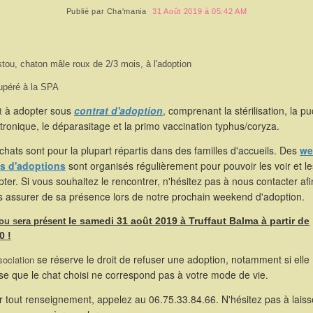
Publié par
Cha'mania
31 Août 2019 à 05:42 AM
stou, chaton mâle roux de 2/3 mois, à l'adoption
péré à la SPA
à adopter sous
contrat d'adoption
, comprenant la stérilisation, la p
t
tronique, le déparasitage et la primo vaccination typhus/coryza.
chats sont pour la plupart répartis dans des familles d'accueils. Des
we
s d'adoptions
sont organisés régulièrement pour pouvoir les voir et le
ter. Si vous souhaitez le rencontrer, n'hésitez pas à nous contacter af
s assurer de sa présence lors de notre prochain weekend d'adoption.
tou
le samedi 31 août 2019 à Truffaut Balma à partir de
s
era présent
0 !
se réserve le droit de refuser une adoption, notamment si elle
sociation
se que le chat choisi ne correspond pas à votre mode de vie.
 tout renseignement, appelez au 06.75.33.84.66. N'hésitez pas à laiss