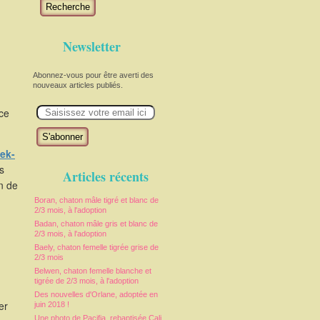
Recherche
Newsletter
Abonnez-vous pour être averti des
nouveaux articles publiés.
E
uce
m
a
i
l
ek-
s
Articles récents
in de
Boran, chaton mâle tigré et blanc de
2/3 mois, à l'adoption
Badan, chaton mâle gris et blanc de
2/3 mois, à l'adoption
Baely, chaton femelle tigrée grise de
2/3 mois
Belwen, chaton femelle blanche et
tigrée de 2/3 mois, à l'adoption
Des nouvelles d'Orlane, adoptée en
er
juin 2018 !
Une photo de Pacifia, rebaptisée Cali,