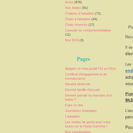
Actus
(876)
Nos étoiles
(81)
Chatons à l'adoption
(71)
Chats à l'adoption
(44)
Chats réservés
(27)
Pi
Conseils du comportementaliste
(11)
Récu
Nos SOS
(3)
Il es
élec
Pages
Les
Adopter un chat positif FIV ou FELV
end
Certificat d'engagement et de
adop
connaissance
vou
Devenir bénévole
Devenir famille d'accueil
Pis
Devenir parrain ou marraine d'un
loulou ?
9h3
Faire un don
L'as
Journée(s) d'adoption
pen
L'adoption
Les modes de garde pour votre
Pour
loulou sur la Haute Garonne !
Nos coordonnées