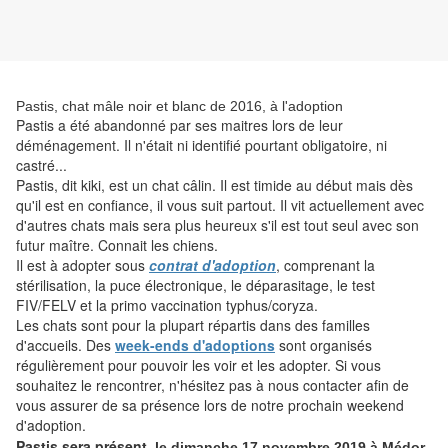
Pastis, chat mâle noir et blanc de 2016, à l'adoption
Pastis a été abandonné par ses maitres lors de leur
déménagement. Il n'était ni identifié pourtant obligatoire, ni
castré...
Pastis, dit kiki, est un chat câlin. Il est timide au début mais dès
qu'il est en confiance, il vous suit partout. Il vit actuellement avec
d'autres chats mais sera plus heureux s'il est tout seul avec son
futur maître. Connait les chiens.
Il
est à adopter sous
contrat d'adoption
, comprenant la
stérilisation, la puce électronique, le déparasitage, le test
FIV/FELV et la primo vaccination typhus/coryza.
Les chats sont pour la plupart répartis dans des familles
d'accueils. Des
week-ends d'adoptions
sont organisés
régulièrement pour pouvoir les voir et les adopter. Si vous
souhaitez le rencontrer, n'hésitez pas à nous contacter afin de
vous assurer de sa présence lors de notre prochain weekend
d'adoption.
Pastis sera présent
le dimanche 17 novembre 2019 à Médor