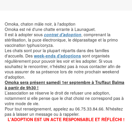
Omoka, chaton mâle noir, à l'adoption
Omoka est né d'une chatte errante à Launaguet.
Il
est à adopter sous
contrat d'adoption
, comprenant la
stérilisation, la puce électronique, le déparasitage et la primo
vaccination typhus/coryza.
Les chats sont pour la plupart répartis dans des familles
d'accueils. Des
week-ends d'adoptions
sont organisés
régulièrement pour pouvoir les voir et les adopter. Si vous
souhaitez le rencontrer, n'hésitez pas à nous contacter afin de
vous assurer de sa présence lors de notre prochain weekend
d'adoption.
Omoka
sera présent samedi 1er septembre à Truffaut Balma
à partir de 9h30 !
L’association se réserve le droit de refuser une adoption,
notamment si elle pense que le chat choisi ne correspond pas à
votre mode de vie.
Pour tout renseignement, appelez au 06.75.33.84.66. N'hésitez
pas à laisser un message ou à rappeler.
L'ADOPTION EST UN ACTE RESPONSABLE ET RÉFLÉCHI !