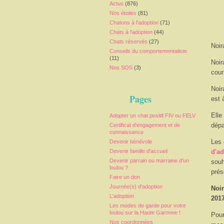
Actus
(876)
Nos étoiles
(81)
Chatons à l'adoption
(71)
Chats à l'adoption
(44)
Chats réservés
(27)
Noir
Conseils du comportementaliste
(11)
Noir
Nos SOS
(3)
cour
Noir
Pages
est 
Elle
Adopter un chat positif FIV ou FELV
dépa
Certificat d'engagement et de
connaissance
Les 
Devenir bénévole
Devenir famille d'accueil
d'a
Devenir parrain ou marraine d'un
souh
loulou ?
prés
Faire un don
Journée(s) d'adoption
Noir
L'adoption
2017
Les modes de garde pour votre
loulou sur la Haute Garonne !
Pour
Nos coordonnées