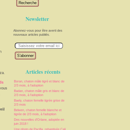
Recherche
Newsletter
Abonnez-vous pour être averti des
nouveaux articles publiés.
E
m
a
n
i
l
Articles récents
za.
Boran, chaton mâle tigré et blanc de
ds
2/3 mois, à l'adoption
 vous
Badan, chaton mâle gris et blanc de
2/3 mois, à l'adoption
Baely, chaton femelle tigrée grise de
2/3 mois
ril
Belwen, chaton femelle blanche et
tigrée de 2/3 mois, à l'adoption
Des nouvelles d'Orlane, adoptée en
juin 2018 !
Une photo de Pacifia, rebaptisée Cali,