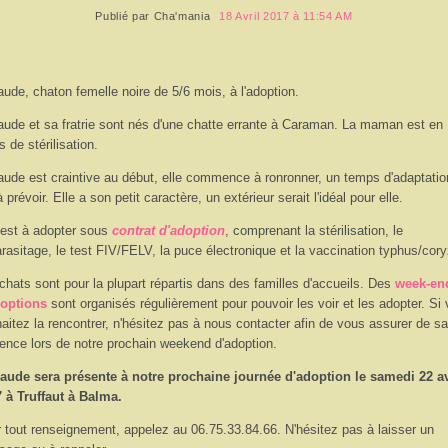
Publié par
Cha'mania
18 Avril 2017 à 11:54 AM
aude, chaton femelle noire de 5/6 mois, à l'adoption.
aude et sa fratrie sont nés d'une chatte errante à Caraman. La maman est en
s de stérilisation.
aude est craintive au début, elle commence à ronronner, un temps d'adaptatio
à prévoir. Elle a son petit caractère, un extérieur serait l'idéal pour elle.
 est à adopter sous
contrat d'adoption
, comprenant la stérilisation, le
rasitage, le test FIV/FELV, la puce électronique et la vaccination typhus/cory
chats sont pour la plupart répartis dans des familles d'accueils. Des
week-en
doptions
sont organisés régulièrement pour pouvoir les voir et les adopter. Si
aitez la rencontrer, n'hésitez pas à nous contacter afin de vous assurer de sa
ence lors de notre prochain weekend d'adoption.
aude sera présente à notre prochaine journée d'adoption le samedi 22 av
 à Truffaut à Balma.
 tout renseignement, appelez au 06.75.33.84.66. N'hésitez pas à laisser un