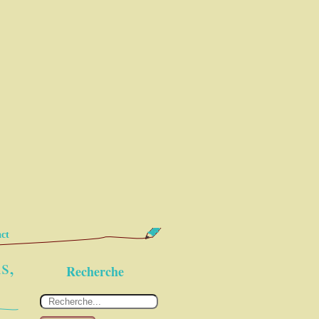
ct
s,
Recherche