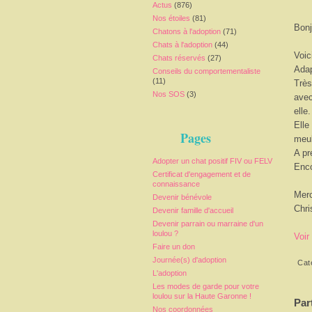
Actus
(876)
Nos étoiles
(81)
Bonj
Chatons à l'adoption
(71)
Chats à l'adoption
(44)
Voic
Chats réservés
(27)
Adap
Conseils du comportementaliste
(11)
Très
Nos SOS
(3)
avec
elle.
Elle
Pages
meub
A pr
Adopter un chat positif FIV ou FELV
Enco
Certificat d'engagement et de
connaissance
Merc
Devenir bénévole
Chri
Devenir famille d'accueil
Devenir parrain ou marraine d'un
loulou ?
Voir
Faire un don
Journée(s) d'adoption
Cat
L'adoption
Les modes de garde pour votre
loulou sur la Haute Garonne !
Par
Nos coordonnées