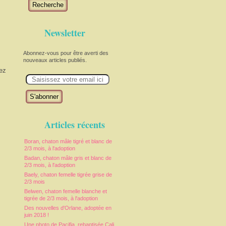
Recherche
Newsletter
Abonnez-vous pour être averti des
nouveaux articles publiés.
hez
E
m
a
i
l
Articles récents
Boran, chaton mâle tigré et blanc de
2/3 mois, à l'adoption
Badan, chaton mâle gris et blanc de
2/3 mois, à l'adoption
Baely, chaton femelle tigrée grise de
2/3 mois
Belwen, chaton femelle blanche et
tigrée de 2/3 mois, à l'adoption
Des nouvelles d'Orlane, adoptée en
juin 2018 !
Une photo de Pacifia, rebaptisée Cali,