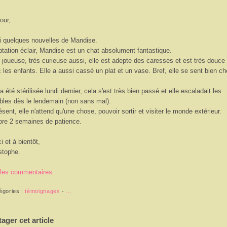
our,
i quelques nouvelles de Mandise.
tation éclair, Mandise est un chat absolument fantastique.
 joueuse, très curieuse aussi, elle est adepte des caresses et est très douce
 les enfants. Elle a aussi cassé un plat et un vase. Bref, elle se sent bien c
 a été stérilisée lundi dernier, cela s'est très bien passé et elle escaladait les
les dès le lendemain (non sans mal).
ésent, elle n'attend qu'une chose, pouvoir sortir et visiter le monde extérieur.
re 2 semaines de patience.
i et à bientôt,
stophe.
 les commentaires
égories :
témoignages
-
…
tager cet article