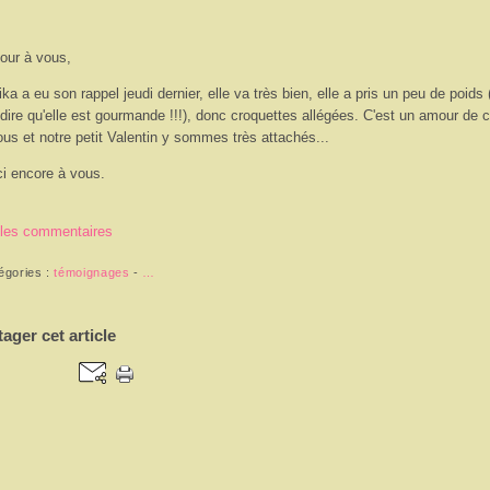
our à vous,
ika a eu son rappel jeudi dernier, elle va très bien, elle a pris un peu de poids (
 dire qu'elle est gourmande !!!), donc croquettes allégées. C'est un amour de 
ous et notre petit Valentin y sommes très attachés...
i encore à vous.
 les commentaires
égories :
témoignages
-
…
tager cet article