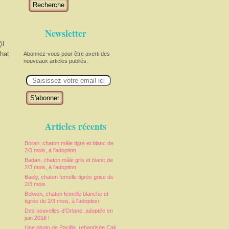
Recherche
Newsletter
il
chat
Abonnez-vous pour être averti des
nouveaux articles publiés.
E
m
a
i
l
Articles récents
Boran, chaton mâle tigré et blanc de
2/3 mois, à l'adoption
Badan, chaton mâle gris et blanc de
2/3 mois, à l'adoption
Baely, chaton femelle tigrée grise de
2/3 mois
Belwen, chaton femelle blanche et
tigrée de 2/3 mois, à l'adoption
Des nouvelles d'Orlane, adoptée en
juin 2018 !
Une photo de Pacifia, rebaptisée Cali,