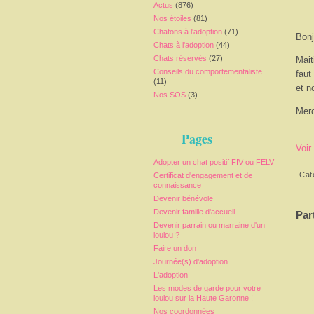
Actus
(876)
Nos étoiles
(81)
Chatons à l'adoption
(71)
Bonj
Chats à l'adoption
(44)
Chats réservés
(27)
Mait
Conseils du comportementaliste
faut
(11)
et n
Nos SOS
(3)
Merc
Pages
Voir
Adopter un chat positif FIV ou FELV
Cat
Certificat d'engagement et de
connaissance
Devenir bénévole
Devenir famille d'accueil
Par
Devenir parrain ou marraine d'un
loulou ?
Faire un don
Journée(s) d'adoption
L'adoption
Les modes de garde pour votre
loulou sur la Haute Garonne !
Nos coordonnées