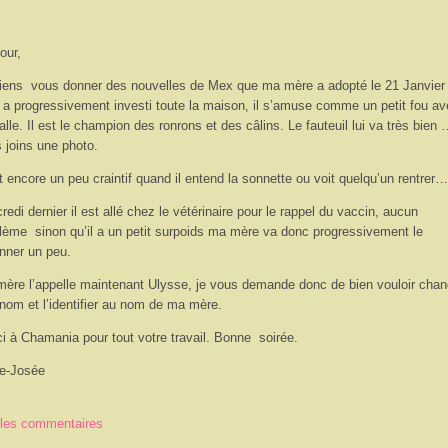
our,
iens vous donner des nouvelles de Mex que ma mère a adopté le 21 Janvier 
a progressivement investi toute la maison, il s’amuse comme un petit fou av
alle. Il est le champion des ronrons et des câlins. Le fauteuil lui va très bien 
 joins une photo.
st encore un peu craintif quand il entend la sonnette ou voit quelqu’un rentrer…
redi dernier il est allé chez le vétérinaire pour le rappel du vaccin, aucun
lème sinon qu’il a un petit surpoids ma mère va donc progressivement le
onner un peu.
ère l’appelle maintenant Ulysse, je vous demande donc de bien vouloir chan
nom et l’identifier au nom de ma mère.
i à Chamania pour tout votre travail. Bonne soirée.
e-Josée
 les commentaires