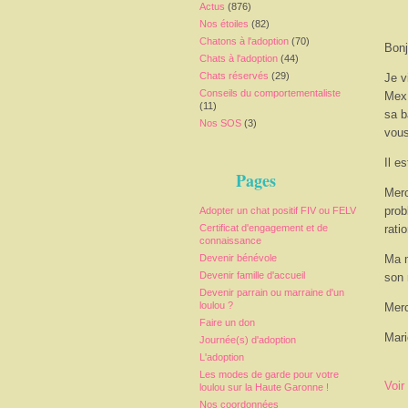
Actus
(876)
Nos étoiles
(82)
Chatons à l'adoption
(70)
Bonj
Chats à l'adoption
(44)
Chats réservés
(29)
Je v
Conseils du comportementaliste
Mex 
(11)
sa b
Nos SOS
(3)
vous
Il e
Pages
Merc
prob
Adopter un chat positif FIV ou FELV
Certificat d'engagement et de
rati
connaissance
Devenir bénévole
Ma m
Devenir famille d'accueil
son 
Devenir parrain ou marraine d'un
loulou ?
Merc
Faire un don
Mari
Journée(s) d'adoption
L'adoption
Les modes de garde pour votre
Voir
loulou sur la Haute Garonne !
Nos coordonnées