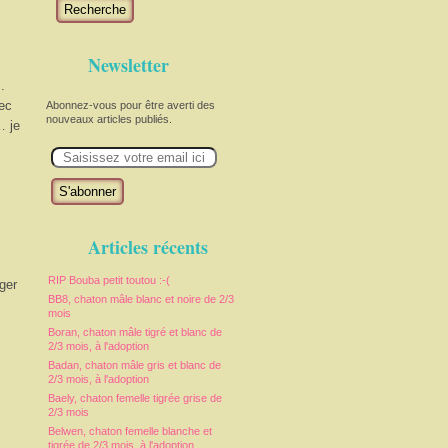
Recherche
Newsletter
.
ec
Abonnez-vous pour être averti des
nouveaux articles publiés.
… je
E
m
a
i
l
Articles récents
RIP Bouba petit toutou :-(
ger
BB8, chaton mâle blanc et noire de 2/3
mois
Boran, chaton mâle tigré et blanc de
2/3 mois, à l'adoption
Badan, chaton mâle gris et blanc de
2/3 mois, à l'adoption
Baely, chaton femelle tigrée grise de
2/3 mois
Belwen, chaton femelle blanche et
tigrée de 2/3 mois, à l'adoption