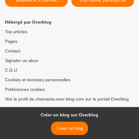
adoptée le 21 janvier
Cha'mania, participe au
dernier !
concours KingPet ! Il a
besoin de vos votes ;) >
Hébergé par Overblog
Top articles
Pages
Contact
Signaler un abus
C.G.U.
Cookies et données personnelles
Préférences cookies
Voir le profil de chamania.over-blog.com sur le portail Overblog
Créer un blog sur Overblog
Créer un blog