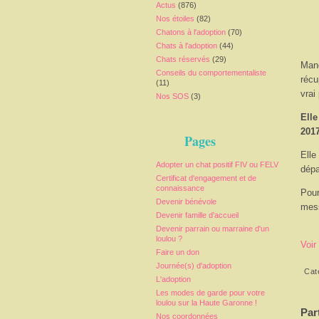
Actus
(876)
Nos étoiles
(82)
Chatons à l'adoption
(70)
Chats à l'adoption
(44)
Chats réservés
(29)
Mand
Conseils du comportementaliste
récu
(11)
vrai
Nos SOS
(3)
Elle
201
Pages
Elle
Adopter un chat positif FIV ou FELV
dépa
Certificat d'engagement et de
connaissance
Pour
Devenir bénévole
mess
Devenir famille d'accueil
Devenir parrain ou marraine d'un
loulou ?
Voir
Faire un don
Journée(s) d'adoption
Cat
L'adoption
Les modes de garde pour votre
loulou sur la Haute Garonne !
Par
Nos coordonnées