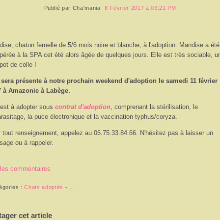
Publié par
Cha'mania
8 Février 2017 à 03:21 PM
ise, chaton femelle de 5/6 mois noire et blanche, à l'adoption. Mandise a été
pérée à la SPA cet été alors âgée de quelques jours. Elle est très sociable, u
 pot de colle !
 sera présente à notre prochain weekend d'adoption le samedi 11 février
7 à Amazonie à Labège.
 est à adopter sous
contrat d'adoption
, comprenant la stérilisation, le
rasitage, la puce électronique et la vaccination typhus/coryza.
 tout renseignement, appelez au 06.75.33.84.66. N'hésitez pas à laisser un
age ou à rappeler.
 les commentaires
égories :
Chats adoptés
-
…
tager cet article