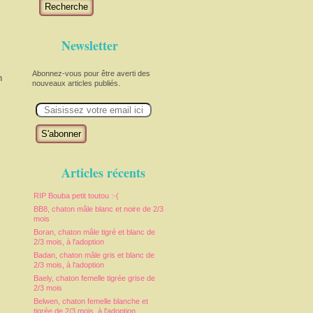
Recherche
Newsletter
Abonnez-vous pour être averti des
n
nouveaux articles publiés.
E
m
a
i
l
Articles récents
RIP Bouba petit toutou :-(
BB8, chaton mâle blanc et noire de 2/3
mois
Boran, chaton mâle tigré et blanc de
2/3 mois, à l'adoption
Badan, chaton mâle gris et blanc de
2/3 mois, à l'adoption
Baely, chaton femelle tigrée grise de
2/3 mois
Belwen, chaton femelle blanche et
tigrée de 2/3 mois, à l'adoption