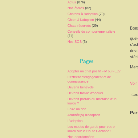
Actus
(876)
Nos étoiles
(82)
Chatons à l'adoption
(70)
Chats à l'adoption
(44)
Chats réservés
(29)
Bons
Conseils du comportementaliste
(11)
quel
Nos SOS
(3)
s'es
deve
stér
Pages
Merc
Adopter un chat positif FIV ou FELV
Certificat d'engagement et de
connaissance
Voir
Devenir bénévole
Devenir famille d'accueil
Cat
Devenir parrain ou marraine d'un
loulou ?
Faire un don
Par
Journée(s) d'adoption
L'adoption
Les modes de garde pour votre
loulou sur la Haute Garonne !
Nos coordonnées