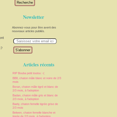
Recherche
Newsletter
Abonnez-vous pour être averti des
nouveaux articles publiés.
ont
E
m
a
s?
i
l
Articles récents
RIP Bouba petit toutou :-(
BB8, chaton mâle blanc et noire de 2/3
mois
Boran, chaton mâle tigré et blanc de
2/3 mois, à l'adoption
Badan, chaton mâle gris et blanc de
2/3 mois, à l'adoption
Baely, chaton femelle tigrée grise de
2/3 mois
Belwen, chaton femelle blanche et
tigrée de 2/3 mois, à l'adoption