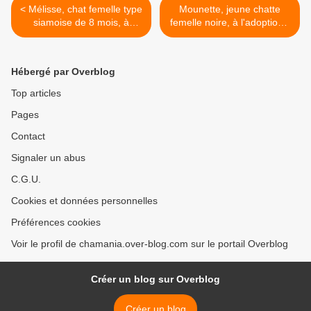
< Mélisse, chat femelle type
Mounette, jeune chatte
siamoise de 8 mois, à
femelle noire, à l'adoption -
l'adoption -> adoptée
> adoptée >
Hébergé par Overblog
Top articles
Pages
Contact
Signaler un abus
C.G.U.
Cookies et données personnelles
Préférences cookies
Voir le profil de chamania.over-blog.com sur le portail Overblog
Créer un blog sur Overblog
Créer un blog