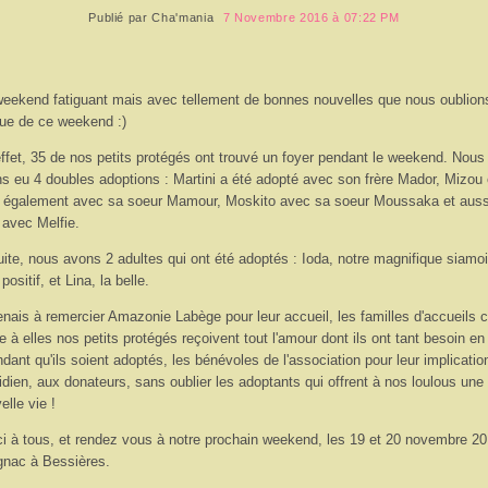
Publié par
Cha'mania
7 Novembre 2016 à 07:22 PM
eekend fatiguant mais avec tellement de bonnes nouvelles que nous oublions
gue de ce weekend :)
ffet, 35 de nos petits protégés ont trouvé un foyer pendant le weekend. Nous
s eu 4 doubles adoptions : Martini a été adopté avec son frère Mador, Mizou 
i également avec sa soeur Mamour, Moskito avec sa soeur Moussaka et auss
 avec Melfie.
ite, nous avons 2 adultes qui ont été adoptés : Ioda, notre magnifique siamoi
positif, et Lina, la belle.
enais à remercier Amazonie Labège pour leur accueil, les familles d'accueils c
e à elles nos petits protégés reçoivent tout l'amour dont ils ont tant besoin en
ndant qu'ils soient adoptés, les bénévoles de l'association pour leur implicatio
idien, aux donateurs, sans oublier les adoptants qui offrent à nos loulous une
elle vie !
i à tous, et rendez vous à notre prochain weekend, les 19 et 20 novembre 20
gnac à Bessières.