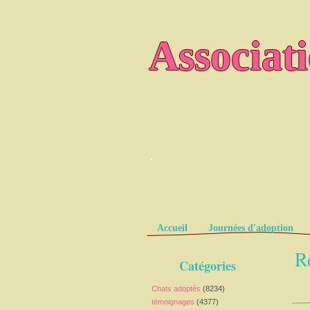
Associat
.
Pages
Accueil
Journées d'adoption
R
Catégories
Chats adoptés
(8234)
témoignages
(4377)