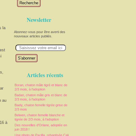
Recherche
Newsletter
 la
Abonnez-vous pour être averti des
nouveaux articles publiés.
E
m
est
a
i
i
l
s,
Articles récents
Boran, chaton mâle tigré et blanc de
ar
2/3 mois, à l'adoption
Badan, chaton mâle gris et blanc de
2/3 mois, à l'adoption
n au
Baely, chaton femelle tigrée grise de
2/3 mois
Belwen, chaton femelle blanche et
tigrée de 2/3 mois, à l'adoption
16 à
Des nouvelles d'Orlane, adoptée en
juin 2018 !
Une photo de Pacifia, rebaptisée Cali,