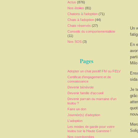
Actus
(876)
Nos étoiles
(81)
Chatons à l'adoption
(71)
Chats à l'adoption
(44)
Chats réservés
(27)
Un w
Conseils du comportementaliste
fati
(11)
Nos SOS
(3)
En e
avon
part
Pages
Milo
Adopter un chat positif FIV ou FELV
Ensu
Certificat d'engagement et de
sida 
connaissance
Devenir bénévole
Je t
Devenir famille d'accueil
grâc
Devenir parrain ou marraine d'un
atte
loulou ?
quot
Faire un don
nouv
Journée(s) d'adoption
L'adoption
Merc
Les modes de garde pour votre
Soli
loulou sur la Haute Garonne !
Nos coordonnées